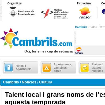
Cambrils
·
Salou
·
Tar
Oci, turisme i cap de setmana
Apartaments,
Platges i
Hotels i
càmpings i
platges
Aparthotels
altres
nudistes
Cambrils / Notícies / Cultura
Talent local i grans noms de l’
aquesta temporada