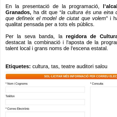
En la presentació de la programació,
l’alc
Granados,
ha dit que “
la cultura és una eina 
que defineix el model de ciutat que volem
” i 
qualitat pensada per a tots els públics.
Per la seva banda, la
regidora de Cultur
destacat la combinació i l’aposta de la progr
talent local i grans noms de l’escena estatal.
Etiquetes:
cultura
,
tas
,
teatre auditori salou
SOL·LICITAR MÉS INFORMACIÓ PER CORREU ELE
* Nom i Cognoms
* Consulta
Telèfon
* Correo Electrònic