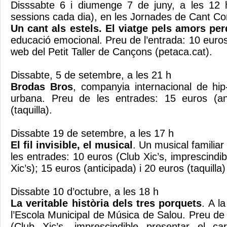
Disssabte 6 i diumenge 7 de juny, a les 12 
sessions cada dia), en les Jornades de Cant Co
Un cant als estels. El viatge pels amors per
educació emocional. Preu de l’entrada: 10 euro
web del Petit Taller de Cançons (petaca.cat).
Dissabte, 5 de setembre, a les 21 h
Brodas Bros
, companyia internacional de hip
urbana. Preu de les entrades: 15 euros (an
(taquilla).
Dissabte 19 de setembre, a les 17 h
El fil invisible, el musical
. Un musical familiar
les entrades: 10 euros (Club Xic’s, imprescindib
Xic’s); 15 euros (anticipada) i 20 euros (taquilla)
Dissabte 10 d’octubre, a les 18 h
La veritable història dels tres porquets
. A l
l’Escola Municipal de Música de Salou. Preu de
(Club Xic’s, imprescindible presentar el ca