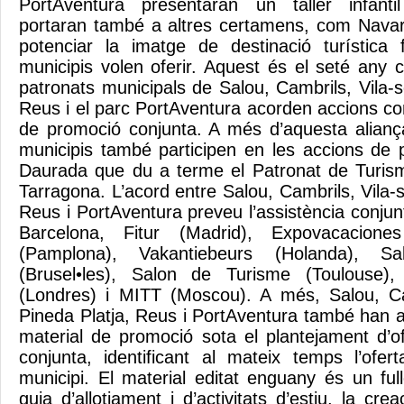
PortAventura presentaran un taller infanti
portaran també a altres certamens, com Navart
potenciar la imatge de destinació turística 
municipis volen oferir. Aquest és el seté any 
patronats municipals de Salou, Cambrils, Vila-
Reus i el parc PortAventura acorden accions co
de promoció conjunta. A més d’aquesta alianç
municipis també participen en les accions de
Daurada que du a terme el Patronat de Turism
Tarragona. L’acord entre Salou, Cambrils, Vila-
Reus i PortAventura preveu l’assistència conjun
Barcelona, Fitur (Madrid), Expovacaciones
(Pamplona), Vakantiebeurs (Holanda), S
(Brusel•les), Salon de Turisme (Toulouse)
(Londres) i MITT (Moscou). A més, Salou, Ca
Pineda Platja, Reus i PortAventura també han a
material de promoció sota el plantejament d’of
conjunta, identificant al mateix temps l’ofer
municipi. El material editat enguany és un ful
guia d’allotjament i d’activitats d’estiu, la cr