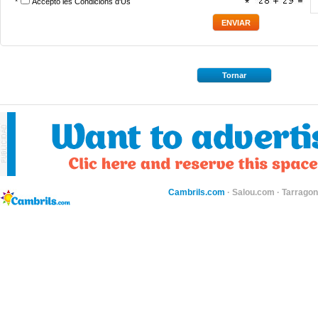
*
Accepto les
Condicions d'Ús
*
Tornar
Cambrils.com
·
Salou.com
·
Tarragon