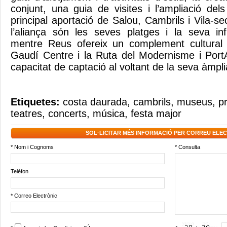
conjunt, una guia de visites i l’ampliació del
principal aportació de Salou, Cambrils i Vila-s
l’aliança són les seves platges i la seva infr
mentre Reus ofereix un complement cultural e
Gaudí Centre i la Ruta del Modernisme i Port
capacitat de captació al voltant de la seva àmpl
Etiquetes:
costa daurada
,
cambrils
,
museus
,
pr
teatres
,
concerts
,
música
,
festa major
SOL·LICITAR MÉS INFORMACIÓ PER CORREU ELE
* Nom i Cognoms
* Consulta
Telèfon
* Correo Electrònic