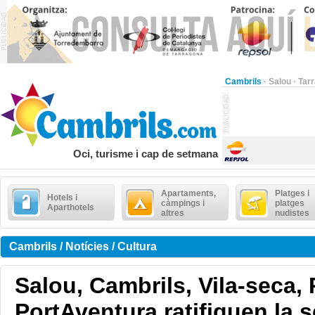
Cambrils
·
Salou
·
Tar
Oci, turisme i cap de setmana
Apartaments,
Platges i
Hotels i
càmpings i
platges
Aparthotels
altres
nudistes
Cambrils / Notícies / Cultura
Salou, Cambrils, Vila-seca, 
PortAventura ratifiquen la 