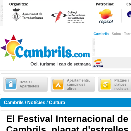
Cambrils
·
Salou
·
Tar
Oci, turisme i cap de setmana
Apartaments,
Platges i
Hotels i
càmpings i
platges
Aparthotels
altres
nudistes
Cambrils / Notícies / Cultura
El Festival Internacional d
Cambrils, plagat d'estrelles