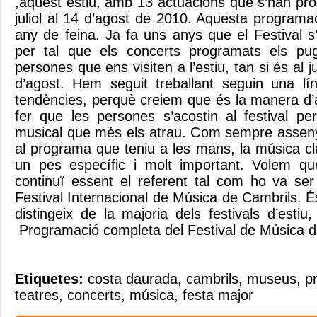
,aquest estiu, amb 13 actuacions que s’han pr
juliol al 14 d’agost de 2010. Aquesta programac
any de feina. Ja fa uns anys que el Festival s’i
per tal que els concerts programats els pug
persones que ens visiten a l’estiu, tan si és al j
d’agost. Hem seguit treballant seguin una líni
tendències, perquè creiem que és la manera d’a
fer que les persones s’acostin al festival per
musical que més els atrau. Com sempre assen
al programa que teniu a les mans, la música cl
un pes específic i molt important. Volem qu
continuï essent el referent tal com ho va se
Festival Internacional de Música de Cambrils. 
distingeix de la majoria dels festivals d’esti
Programació completa del Festival de Música
Etiquetes:
costa daurada
,
cambrils
,
museus
,
pr
teatres
,
concerts
,
música
,
festa major