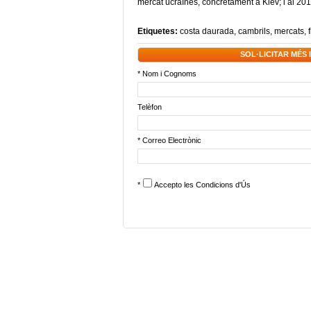
mercat ucraïnès, concretament a Kiev; i al 2011 
Etiquetes:
costa daurada
,
cambrils
,
mercats
,
SOL·LICITAR MÉS
* Nom i Cognoms
Telèfon
* Correo Electrònic
*
Accepto les
Condicions d'Ús