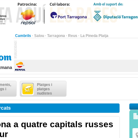
Cambrils
·
Salou
·
Tarragona
·
Reus
·
La Pineda Platja
etmana
ments,
Platges i
gs i
platges
nudistes
rcats
na a quatre capitals russes
ur