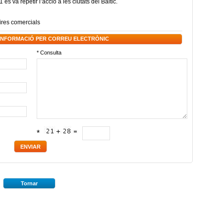
es va repetir l’acció a les ciutats del Bàltic.
fires comercials
 INFORMACIÓ PER CORREU ELECTRÒNIC
* Consulta
*
Tornar