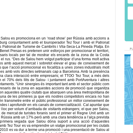
. Salou es promociona en un ‘road show’ per Rússia amb accions a
burg conjuntament amb el touroperador Tez Tour i amb el Patronat
ls Patronat de Turisme de Cambrils i Vila-Seca-La Pineda Platja. En
Benet Presas es pretenen unir esforços per promocionar el territori,
saris locals per tal de mostrar els encants de la zona de la Costa
el rus. “Des de Salou hem volgut participar d’una forma molt activa
luxos amb aquest mercat i sobretot elevar el grau de coneixement de
s que l’acció promocional es focalitza a unes zones industrials molt
lles amb vols directes setmanals cap a Barcelona. Amb la presència
 clara interacció entre empresaris; el TTOO Tez Tour, a més dels
n el 70% dels llits de Salou- i juntament amb PortAventura i altres
ntaments. “Unir sinergies és important tant amb el sector públic com
mpresaris de la zona en aquestes accions de promoció que organitza
en aquestes quatre ciutats que abarquen una àrea metropolitana de
és una de les primeres ja que els nostres competidors encara no han
pretén transmetre entre el públic professional un millor coneixement de
ndes i aprofundir en els canals de comercialització. Cal apuntar que
er lloc per volum d’arribada de visitants estrangers; el que per Salou,
ta de mercat de turistes foranis sent el primer el Regne Unit amb un
, Rússia amb un 17% però amb una clara tendència a l’alça prevista
 primera vegada que Salou dóna suport a una acció d’aquestes
 amb Tez Tour es va emprendre un viatge promocional per les ciutats
y 2010 es va dur a terme una promoció i una presentació de Salou al