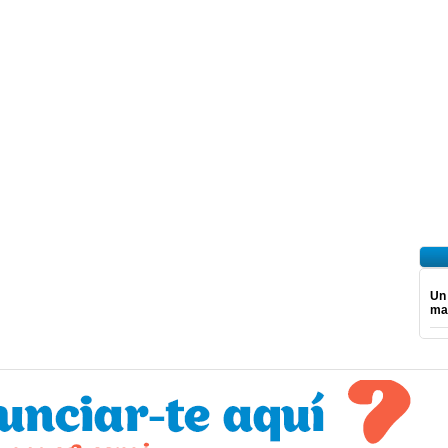
Un
mar