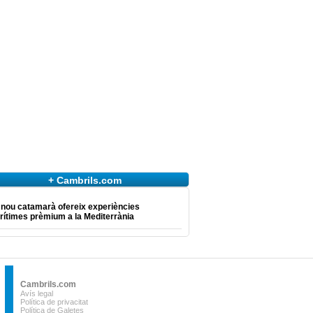
+ Cambrils.com
 nou catamarà ofereix experiències
ítimes prèmium a la Mediterrània
Cambrils.com
Avís legal
Política de privacitat
Política de Galetes