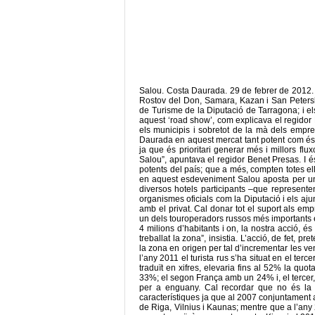
Salou. Costa Daurada. 29 de febrer de 2012
Rostov del Don, Samara, Kazan i San Peters
de Turisme de la Diputació de Tarragona; i e
aquest ‘road show’, com explicava el regidor 
els municipis i sobretot de la mà dels empre
Daurada en aquest mercat tant potent com és 
ja que és prioritari generar més i millors f
Salou”, apuntava el regidor Benet Presas. I é
potents del país; que a més, compten totes e
en aquest esdeveniment Salou aposta per una
diversos hotels participants –que represente
organismes oficials com la Diputació i els aju
amb el privat. Cal donar tot el suport als e
un dels touroperadors russos més importants 
4 milions d’habitants i on, la nostra acció, 
treballat la zona”, insistia. L’acció, de fet, 
la zona en origen per tal d’incrementar les ve
l’any 2011 el turista rus s’ha situat en el terc
traduït en xifres, elevaria fins al 52% la quo
33%; el segon França amb un 24% i, el tercer
per a enguany. Cal recordar que no és la
característiques ja que al 2007 conjuntament
de Riga, Vilnius i Kaunas; mentre que a l’an