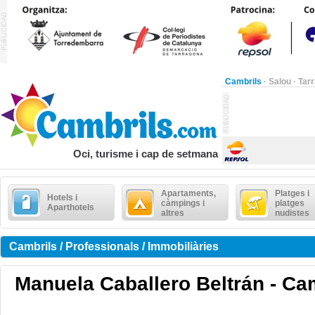
Cambrils
·
Salou
·
Tar
Oci, turisme i cap de setmana
Apartaments,
Platges i
Hotels i
càmpings i
platges
Aparthotels
altres
nudistes
Cambrils / Professionals / Immobiliàries
Manuela Caballero Beltrán - Ca