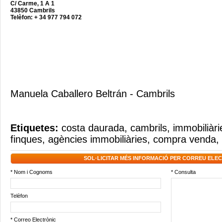
C/ Carme, 1 A 1
43850 Cambrils
Telèfon: + 34 977 794 072
Manuela Caballero Beltrán - Cambrils
Etiquetes:
costa daurada
,
cambrils
,
immobiliàri
finques
,
agències immobiliàries
,
compra venda
,
SOL·LICITAR MÉS INFORMACIÓ PER CORREU ELE
* Nom i Cognoms
* Consulta
Telèfon
* Correo Electrònic