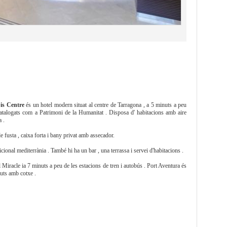
bis Centre
és un hotel modern situat al centre de Tarragona , a 5 minuts a peu
talogats com a Patrimoni de la Humanitat . Disposa d' habitacions amb aire
a .
e fusta , caixa forta i bany privat amb assecador.
dicional mediterrània . També hi ha un bar , una terrassa i servei d'habitacions .
l Miracle ia 7 minuts a peu de les estacions de tren i autobús . Port Aventura és
nuts amb cotxe .