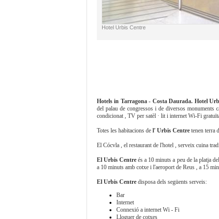
Hotel Urbis Centre
Hotels in Tarragona - Costa Daurada
. Hotel Ur
del palau de congressos i de diversos monuments ca
condicionat , TV per satèl · lit i internet Wi-Fi gratuït
Totes les habitacions de
l' Urbis Centre
tenen terra d
El Cócvla , el restaurant de l'hotel , serveix cuina tra
El Urbis Centre
és a 10 minuts a peu de la platja de
a 10 minuts amb cotxe i l'aeroport de Reus , a 15 mi
El Urbis Centre
disposa dels següents serveis:
Bar
Internet
Connexió a internet Wi - Fi
Lloguer de cotxes