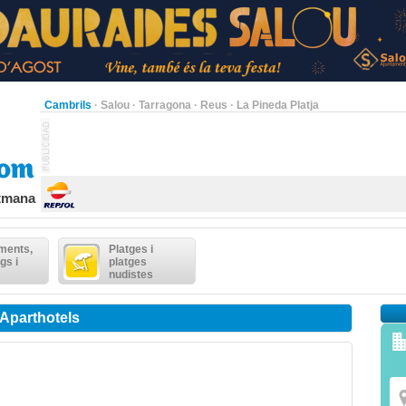
Cambrils
·
Salou
·
Tarragona
·
Reus
·
La Pineda Platja
etmana
ments,
Platges i
gs i
platges
nudistes
 Aparthotels