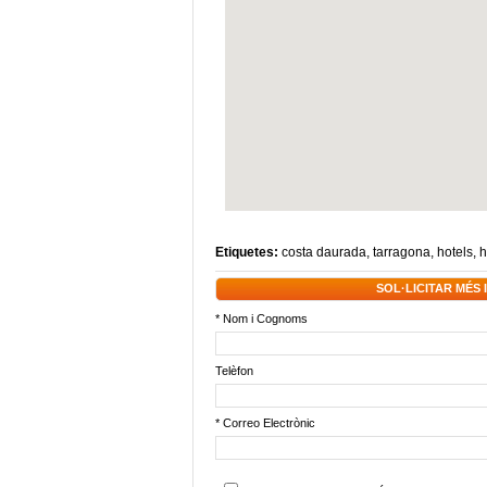
Etiquetes:
costa daurada
,
tarragona
,
hotels
,
h
SOL·LICITAR MÉS
* Nom i Cognoms
Telèfon
* Correo Electrònic