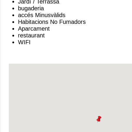
Jardí / Terrassa
bugaderia
accés Minusvàlids
Habitacions No Fumadors
Aparcament
restaurant
WIFI