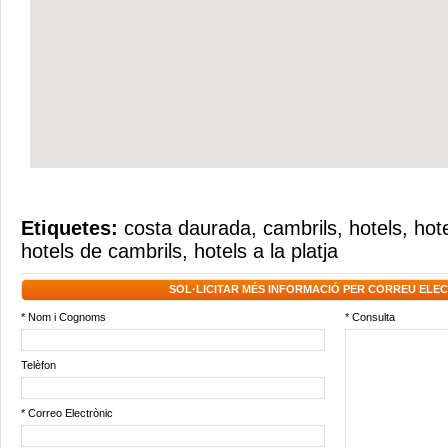
Etiquetes:
costa daurada
,
cambrils
,
hotels
,
hote
hotels de cambrils
,
hotels a la platja
SOL·LICITAR MÉS INFORMACIÓ PER CORREU ELE
* Nom i Cognoms
* Consulta
Telèfon
* Correo Electrònic