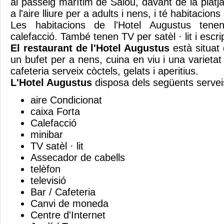
al passeig marítim de Salou, davant de la platj
a l'aire lliure per a adults i nens, i té habitacio
Les habitacions de l'Hotel Augustus tenen
calefacció. També tenen TV per satèl · lit i escri
El restaurant de l'Hotel Augustus
està situat
un bufet per a nens, cuina en viu i una varietat
cafeteria serveix còctels, gelats i aperitius.
L'Hotel Augustus
disposa dels següents serve
aire Condicionat
caixa Forta
Calefacció
minibar
TV satèl · lit
Assecador de cabells
telèfon
televisió
Bar / Cafeteria
Canvi de moneda
Centre d'Internet