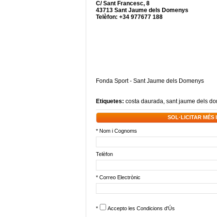
C/ Sant Francesc, 8
43713 Sant Jaume dels Domenys
Telèfon: +34 977677 188
Fonda Sport - Sant Jaume dels Domenys
Etiquetes:
costa daurada
,
sant jaume dels d
SOL·LICITAR MÉS
* Nom i Cognoms
Telèfon
* Correo Electrònic
*
Accepto les
Condicions d'Ús