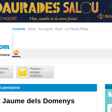
Cambrils
·
Salou
·
Tarragona
·
Reus
·
La Pineda Platja
etmana
ments,
Platges i
gs i
platges
nudistes
 i pensions
nt Jaume dels Domenys