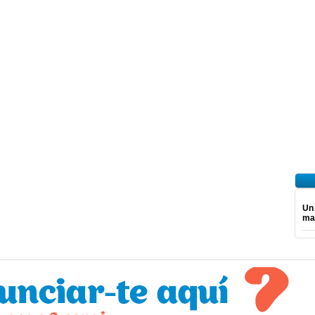
Un
mar