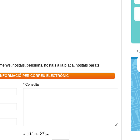
omenys
,
hostals
,
pensions
,
hostals a la platja
,
hostals barats
 INFORMACIÓ PER CORREU ELECTRÒNIC
* Consulta
*