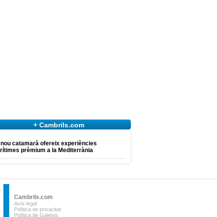
+ Cambrils.com
 nou catamarà ofereix experiències
ítimes prèmium a la Mediterrània
Cambrils.com
Avís legal
Política de privacitat
Política de Galetes