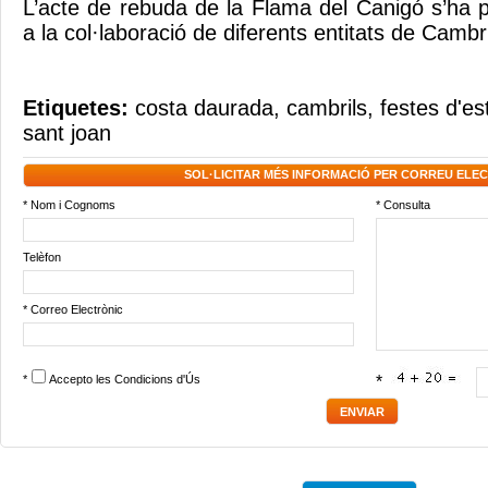
L’acte de rebuda de la Flama del Canigó s’ha p
a la col·laboració de diferents entitats de Cambri
Etiquetes:
costa daurada
,
cambrils
,
festes d'es
sant joan
SOL·LICITAR MÉS INFORMACIÓ PER CORREU ELE
* Nom i Cognoms
* Consulta
Telèfon
* Correo Electrònic
*
Accepto les
Condicions d'Ús
*