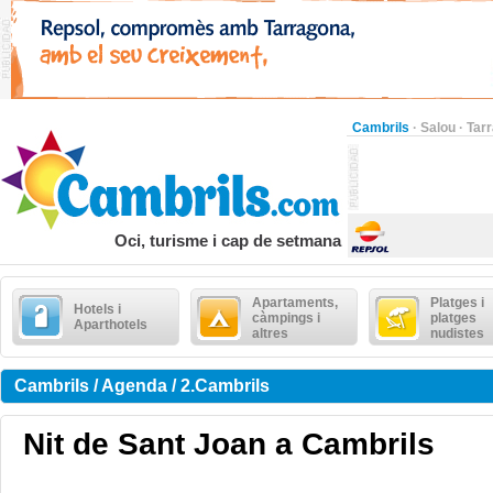
Cambrils
·
Salou
·
Tar
Oci, turisme i cap de setmana
Apartaments,
Platges i
Hotels i
càmpings i
platges
Aparthotels
altres
nudistes
Cambrils / Agenda / 2.Cambrils
Nit de Sant Joan a Cambrils