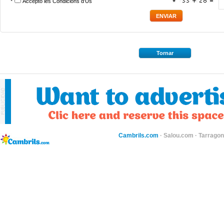
*
Accepto les
Condicions d'Ús
*
Tornar
Cambrils.com
·
Salou.com
·
Tarragon