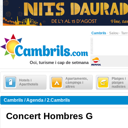
Cambrils
·
Salou
·
Tar
Oci, turisme i cap de setmana
Apartaments,
Platges i
Hotels i
càmpings i
platges
Aparthotels
altres
nudistes
Cambrils / Agenda / 2.Cambrils
Concert Hombres G