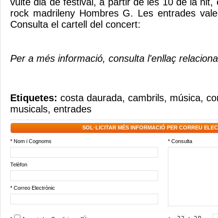
vuitè dia de festival, a partir de les 10 de la nit
rock madrileny Hombres G. Les entrades val
Consulta el cartell del concert:
Per a més informació, consulta l'enllaç relaciona
Etiquetes:
costa daurada
,
cambrils
,
música
,
co
musicals
,
entrades
SOL·LICITAR MÉS INFORMACIÓ PER CORREU ELE
* Nom i Cognoms
* Consulta
Telèfon
* Correo Electrònic