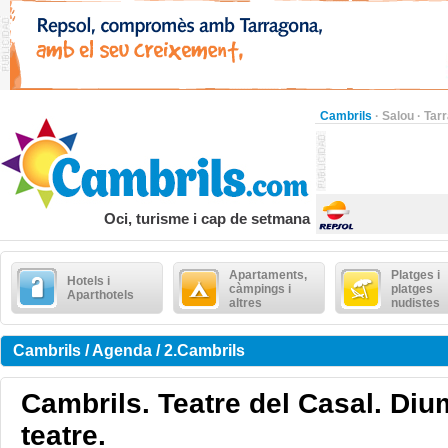
Cambrils
·
Salou
·
Tar
Oci, turisme i cap de setmana
Apartaments,
Platges i
Hotels i
càmpings i
platges
Aparthotels
altres
nudistes
Cambrils / Agenda / 2.Cambrils
Cambrils. Teatre del Casal. Di
teatre.