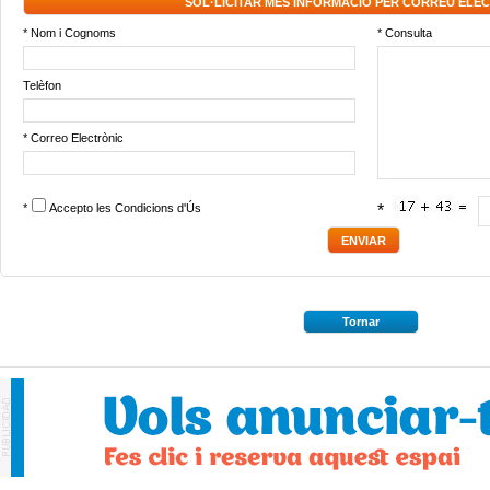
SOL·LICITAR MÉS INFORMACIÓ PER CORREU ELE
* Nom i Cognoms
* Consulta
Telèfon
* Correo Electrònic
*
Accepto les
Condicions d'Ús
*
Tornar