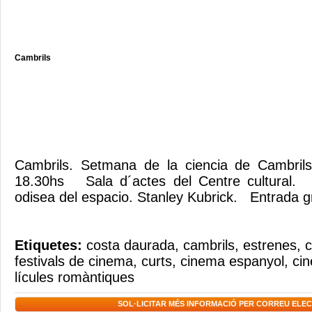
Cambrils
Cambrils. Setmana de la ciencia de Cambril
18.30hs Sala d´actes del Centre cultural. 
odisea del espacio. Stanley Kubrick. Entrada
Etiquetes:
costa daurada
,
cambrils
,
estrenes
,
c
festivals de cinema
,
curts
,
cinema espanyol
,
ci
lícules romàntiques
SOL·LICITAR MÉS INFORMACIÓ PER CORREU ELE