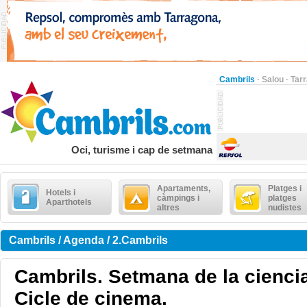
Cambrils
·
Salou
·
Tar
Oci, turisme i cap de setmana
Apartaments,
Platges i
Hotels i
càmpings i
platges
Aparthotels
altres
nudistes
Cambrils / Agenda / 2.Cambrils
Cambrils. Setmana de la cienci
Cicle de cinema.