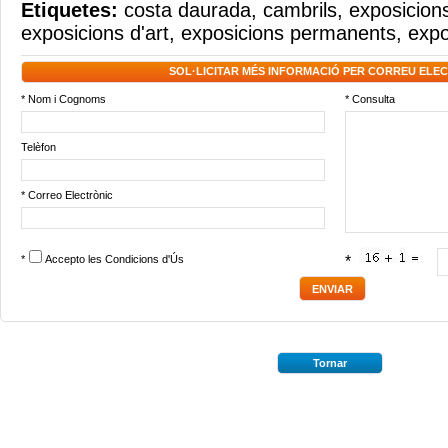
Etiquetes:
costa daurada
,
cambrils
,
exposicions
exposicions d'art
,
exposicions permanents
,
expo
SOL·LICITAR MÉS INFORMACIÓ PER CORREU ELE
* Nom i Cognoms
* Consulta
Telèfon
* Correo Electrònic
*
Accepto les
Condicions d'Ús
*
Tornar