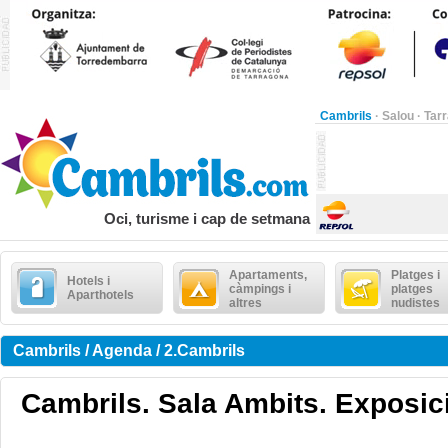
Cambrils
·
Salou
·
Tar
Oci, turisme i cap de setmana
Apartaments,
Platges i
Hotels i
càmpings i
platges
Aparthotels
altres
nudistes
Cambrils / Agenda / 2.Cambrils
Cambrils. Sala Ambits. Exposic