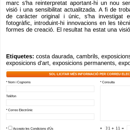
marc s’ha reinterpretat aportant-hi un nou sen
visió i una sensibilitat actualitzada. A fi de tr
de caràcter original i únic, s’ha investigat e
fotogràfic, introduint-hi innovacions en les tèc
formes de creació. El resultat ha estat una visió
Etiquetes:
costa daurada
,
cambrils
,
exposicions
exposicions d'art
,
exposicions permanents
,
expo
SOL·LICITAR MÉS INFORMACIÓ PER CORREU ELE
* Nom i Cognoms
* Consulta
Telèfon
* Correo Electrònic
*
Accepto les
Condicions d'Ús
*