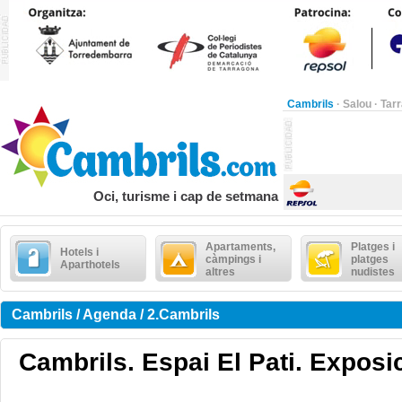
Cambrils
·
Salou
·
Tar
Oci, turisme i cap de setmana
Apartaments,
Platges i
Hotels i
càmpings i
platges
Aparthotels
altres
nudistes
Cambrils / Agenda / 2.Cambrils
Cambrils. Espai El Pati. Exposic