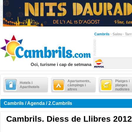
Cambrils
·
Salou
·
Tar
Oci, turisme i cap de setmana
Apartaments,
Platges i
Hotels i
càmpings i
platges
Aparthotels
altres
nudistes
Cambrils / Agenda / 2.Cambrils
Cambrils. Diess de Llibres 2012