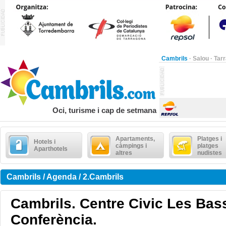
Cambrils
·
Salou
·
Tar
Oci, turisme i cap de setmana
Apartaments,
Platges i
Hotels i
càmpings i
platges
Aparthotels
altres
nudistes
Cambrils / Agenda / 2.Cambrils
Cambrils. Centre Civic Les Bas
Conferència.