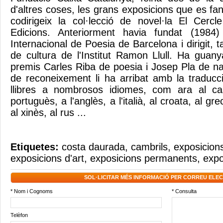
d'altres coses, les grans exposicions que es f
codirigeix la col·lecció de novel·la El Cerc
Edicions. Anteriorment havia fundat (1984) i
Internacional de Poesia de Barcelona i dirigit,
de cultura de l'Institut Ramon Llull. Ha guanya
premis Carles Riba de poesia i Josep Pla de nar
de reconeixement li ha arribat amb la traducc
llibres a nombrosos idiomes, com ara al cast
portuguès, a l'anglès, a l'italià, al croata, al gre
al xinès, al rus ...
Etiquetes:
costa daurada
,
cambrils
,
exposicions
exposicions d'art
,
exposicions permanents
,
expo
SOL·LICITAR MÉS INFORMACIÓ PER CORREU ELE
* Nom i Cognoms
* Consulta
Telèfon