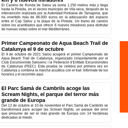
km y 6 nuevos miradores
El Camino de Ronda de Salou ya suma 1.250 metros más y llega
hasta la Pineda, en el vecino municipio de Vila-seca, después de la
intervención realizada por la Autoridad Portuaria de Tarragona, que
ha invertido más de 86.000 euros en la adecuación del espacio
entre el Cap Salou y la playa de la Pineda. Un tramo de camino
sobre los acantilados que ofrece 6 nuevos miradores para disfrutar
de nuevas vistas sobre el mar Mediterráneo.
Primer Campeonato de Aqua Beach Trail de
Catalunya el 9 de octubre
El 9 de octubre de 2021 Salou acogerá el primer Campeonato de
Aqua Beach Trail de Catalunya, organizado conjuntamente por el
Club Excursionista Salouenc i la Federació d’Entitats Excursionistes
de Catalunya (FEEC). Esta prueba se celebra por primera vez en
Catalunya y combina la marcha acuática con el trail. Infórmate de los
horarios y el recorrido aquí.
El Parc Samà de Cambrils acoge las
Scream Nights, el parque del terror más
grande de Europa
Del 12 de octubre al 10 de noviembre el Parc Samà de Cambrils se
transformará para acoger las Scream Nights, un parque del error
que presume de ser el más grande de Europa con 14 hectáreas
dedicadas al miedo.