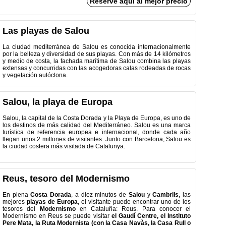
Reserve aquí al mejor precio
Las playas de Salou
La ciudad mediterránea de Salou es conocida internacionalmente
por la belleza y diversidad de sus playas.
Con más de 14 kilómetros
y medio de costa, la fachada marítima de Salou combina las playas
extensas y concurridas con las acogedoras calas rodeadas de rocas
y vegetación autóctona.
Salou, la playa de Europa
Salou, la capital de la Costa Dorada y la Playa de Europa, es uno de
los destinos de más calidad del Mediterráneo.
Salou es una marca
turística de referencia europea e internacional, donde cada año
llegan unos 2 millones de visitantes.
Junto con Barcelona, ​​Salou es
la ciudad costera más visitada de Catalunya.
Reus, tesoro del Modernismo
En plena
Costa Dorada
, a diez minutos de
Salou
y
Cambrils
, las
mejores
playas de Europa
, el visitante puede encontrar uno de los
tesoros del
Modernismo
en Cataluña: Reus. Para conocer el
Modernismo en Reus se puede visitar
el Gaudí Centre,
el Instituto
Pere Mata,
la Ruta Modernista (con la Casa Navàs, la Casa Rull o