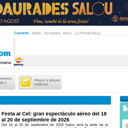
Cambrils
·
Salou
·
Tarragona
·
Reus
·
La Pineda Playa
semana
mentos,
Playas y playas
gs y
nudistas
Festa al Cel: gran espectáculo aéreo del 18
al 20 de septiembre de 2026
Del 18 al 20 de septiembre de 2026 Salou será la sede de la