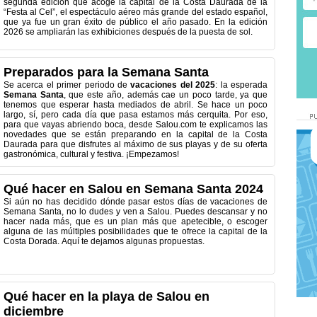
segunda edición que acoge la capital de la Costa Daurada de la
“Festa al Cel”, el espectáculo aéreo más grande del estado español,
que ya fue un gran éxito de público el año pasado. En la edición
2026 se ampliarán las exhibiciones después de la puesta de sol.
Preparados para la Semana Santa
Se acerca el primer periodo de
vacaciones del 2025
: la esperada
Semana Santa
, que este año, además cae un poco tarde, ya que
tenemos que esperar hasta mediados de abril. Se hace un poco
largo, sí, pero cada día que pasa estamos más cerquita. Por eso,
para que vayas abriendo boca, desde Salou.com te explicamos las
novedades que se están preparando en la capital de la Costa
Daurada para que disfrutes al máximo de sus playas y de su oferta
gastronómica, cultural y festiva. ¡Empezamos!
Qué hacer en Salou en Semana Santa 2024
Si aún no has decidido dónde pasar estos días de vacaciones de
Semana Santa, no lo dudes y ven a Salou. Puedes descansar y no
hacer nada más, que es un plan más que apetecible, o escoger
alguna de las múltiples posibilidades que te ofrece la capital de la
Costa Dorada. Aquí te dejamos algunas propuestas.
Qué hacer en la playa de Salou en
diciembre