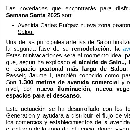
Las novedades que encontrarás para
disf
Semana Santa 2025
son:
Avenida Carles Buïgas: nueva zona peaton
Salou.
Una de las principales arterias de Salou final
la segunda fase de su
remodelación: la
av
Estas minivacaciones será el momento ideal pa
que, según ha explicado el
alcalde de Salou,
el
espacio peatonal más largo de Salou,
Passeig Jaume I, también conocido como pas
Son
1.300 metros
de avenida comercial
y re
nivel, con
nueva iluminación, nueva vege
espacios para el descanso
.
Esta actuación se ha desarrollado con los 
Generation y ayudará a distribuir el flujo de vi
los comercios y establecimientos de la aveni
el entorno de la zona de influencia, donde vive