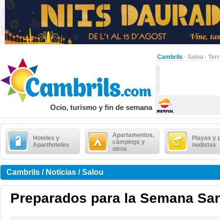
Cambrils
·
Salou
·
Tar
Ocio, turismo y fin de semana
Apartamentos,
Hoteles y
Playas y 
cámpings y
Aparthoteles
nudistas
otros
Cambrils / Noticias / Salou
Preparados para la Semana Sa