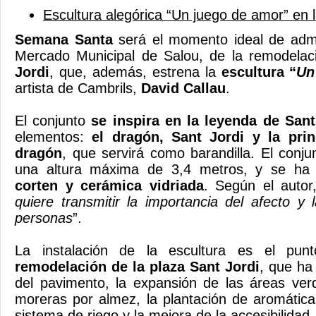
Escultura alegórica “Un juego de amor” en l
Semana Santa
será el momento ideal de admir
Mercado Municipal de Salou, de la remodelac
Jordi
, que, además, estrena la
escultura “
Un
artista de Cambrils,
David Callau
.
El conjunto
se inspira en la leyenda de Sant
elementos:
el dragón, Sant Jordi y la prin
dragón
, que servirá como barandilla. El conju
una altura máxima de 3,4 metros, y se ha
corten y cerámica vidriada
. Según el autor,
quiere transmitir la importancia del afecto y 
personas
”.
La instalación de la escultura es el pun
remodelación de la plaza Sant Jordi
, que ha 
del pavimento, la expansión de las áreas verd
moreras por almez, la plantación de aromáticas
sistema de riego y la mejora de la accesibilidad.