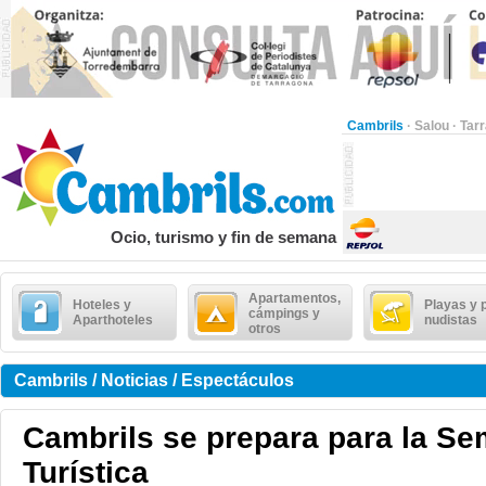
Cambrils
·
Salou
·
Tar
Ocio, turismo y fin de semana
Apartamentos,
Hoteles y
Playas y 
cámpings y
Aparthoteles
nudistas
otros
Cambrils / Noticias / Espectáculos
Cambrils se prepara para la S
Turística