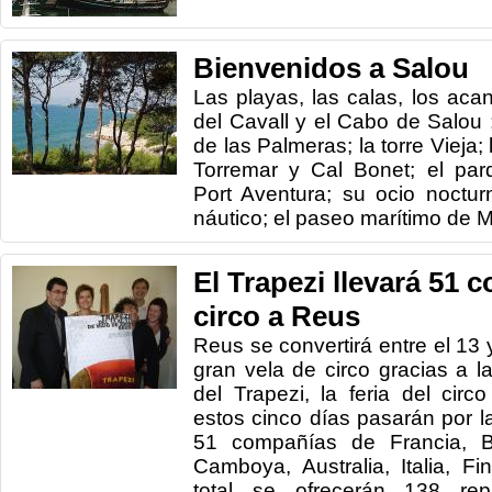
Bienvenidos a Salou
Las playas, las calas, los acan
del Cavall y el Cabo de Salou 
de las Palmeras; la torre Vieja;
Torremar y Cal Bonet; el par
Port Aventura; su ocio noctur
náutico; el paseo marítimo de Mira
El Trapezi llevará 51 
circo a Reus
Reus se convertirá entre el 13
gran vela de circo gracias a l
del Trapezi, la feria del cir
estos cinco días pasarán por l
51 compañías de Francia, Bé
Camboya, Australia, Italia, F
total se ofrecerán 138 re