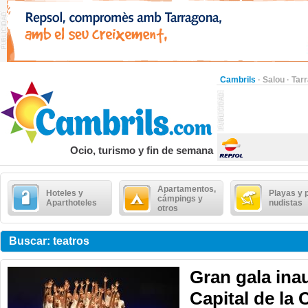
Cambrils
·
Salou
·
Tar
Ocio, turismo y fin de semana
Apartamentos,
Hoteles y
Playas y 
cámpings y
Aparthoteles
nudistas
otros
Buscar: teatros
Gran gala ina
Capital de la 