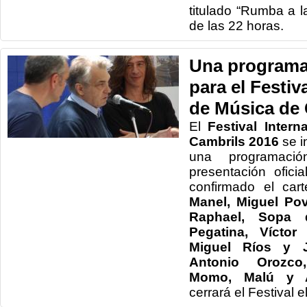
titulado “Rumba a l
de las 22 horas.
Una programa
para el Festiv
de Música de 
El
Festival Intern
Cambrils 2016
se in
una programaci
presentación ofic
confirmado el car
Manel, Miguel Pov
Raphael, Sopa 
Pegatina, Víctor
Miguel Ríos y J
Antonio Orozco,
Momo, Malú y A
cerrará el Festival 