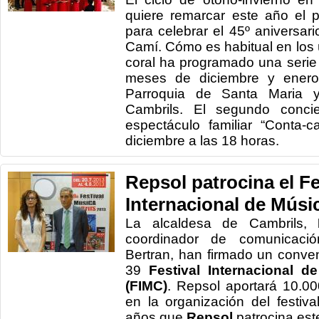
quiere remarcar este año el 
para celebrar el 45º aniversari
Camí. Cómo es habitual en los ú
coral ha programado una serie 
meses de diciembre y enero
Parroquia de Santa Maria 
Cambrils. El segundo concie
espectáculo familiar “Conta-c
diciembre a las 18 horas.
Repsol patrocina el Fe
Internacional de Músi
La alcaldesa
de Cambrils
,
coordinador
de comunicació
Bertran
,
han firmado un
conven
39
Festival
Internacional d
(
FIMC
)
.
Repsol
aportará 10.00
en la organización
del festiva
años que
Repsol
patrocina
est