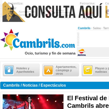
Cambrils
·
Salou
·
Tar
Ocio, turismo y fin de semana
Apartamentos,
Hoteles y
Playas y 
cámpings y
Aparthoteles
nudistas
otros
Cambrils / Noticias / Espectáculos
El Festival de
Cambrils abre