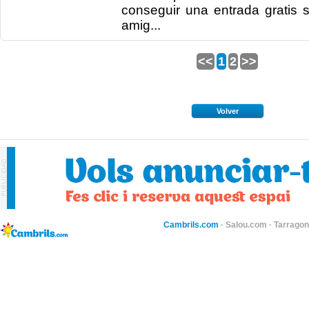
conseguir una entrada gratis 
amig...
<<
1
2
>>
Volver
Cambrils.com
·
Salou.com
·
Tarragon