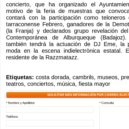
concierto, que ha organizado el Ayuntamie
motivo de la feria de muestras que convoc
contará con la participación como telonero
tarraconense Febrero, ganadores de la Dem
(la Franja) y declarados grupo revelación del
Contemporánea de Alburqueque (Badajoz).
también tendrá la actuación de DJ Eme, la 
moda en la escena indielectrònica estatal. E
residente de la Razzmatazz.
Etiquetas:
costa dorada
,
cambrils
,
museos
,
pre
teatros
,
conciertos
,
música
,
fiesta mayor
SOLICITAR MÁS INFORMACIÓN POR CORREO ELEC
* Nombre y Apellidos
* Consulta
Teléfono