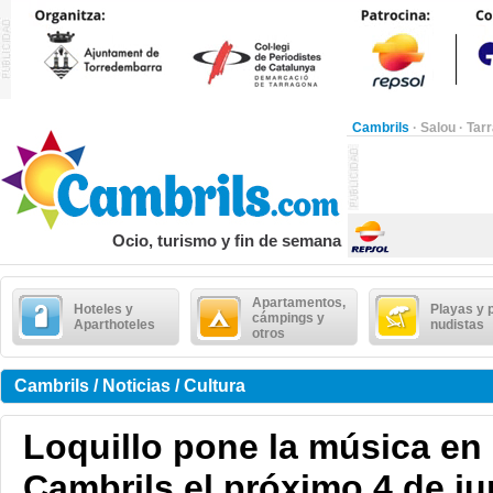
Cambrils
·
Salou
·
Tar
Ocio, turismo y fin de semana
Apartamentos,
Hoteles y
Playas y 
cámpings y
Aparthoteles
nudistas
otros
Cambrils / Noticias / Cultura
Loquillo pone la música en 
Cambrils el próximo 4 de ju