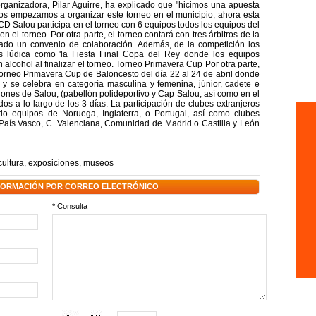
rganizadora, Pilar Aguirre, ha explicado que "hicimos una apuesta
os empezamos a organizar este torneo en el municipio, ahora esta
CD Salou participa en el torneo con 6 equipos todos los equipos del
n el torneo. Por otra parte, el torneo contará con tres árbitros de la
ado un convenio de colaboración. Además, de la competición los
ás lúdica como 'la Fiesta Final Copa del Rey donde los equipos
n alcohol al finalizar el torneo. Torneo Primavera Cup Por otra parte,
 Torneo Primavera Cup de Baloncesto del día 22 al 24 de abril donde
 y se celebra en categoría masculina y femenina, júnior, cadete e
llones de Salou, (pabellón polideportivo y Cap Salou, así como en el
os a lo largo de los 3 días. La participación de clubes extranjeros
do equipos de Noruega, Inglaterra, o Portugal, así como clubes
 País Vasco, C. Valenciana, Comunidad de Madrid o Castilla y León
cultura
,
exposiciones
,
museos
NFORMACIÓN POR CORREO ELECTRÓNICO
* Consulta