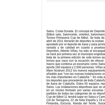
Salou. Costa Dorada. El concejal de Deport
(fútbol sala, baloncesto, voleibol, balonman
Torneo Primavera Cup de fútbol. Se trata d
abril de 2011 llenarán de deportes la ciud
apostado por el deporte de base y para promo
variada y de calidad en cuanto a pruebas
Deportivo, Alberto Viñas, ha sido el encarg
se hará por primera vez el municipio engloba
trata de la primera edición de este torneo 
torneo que nace con la vocación de ofrecer a
marco que combina un escenario como Salou 
aporta 160 equipos y 2.500 personas. Viñas 
Mare Nostrum 2012 los nuevos equipamientos
añadido que "con las nuevas instalaciones e
los más importantes en Cataluña ". En esta e
los deportes que procederán de toda Cataluña 
de fuera de Cataluña. Estos 50 equipos, re
Salou. Las instalaciones deportivas que se u
en un núcleo formado por varias escuelas y
partidos de todas las categorías de su depo
Cup de fútbol 11 tendrá lugar en Salou y Cambr
(19 de Tarragona, 22 de toda España y 19 ext
Finlandia, Escocia, Irlanda del Norte, Sui