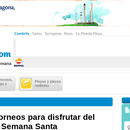
Cambrils
·
Salou
·
Tarragona
·
Reus
·
La Pineda Playa
semana
mentos,
Playas y playas
gs y
nudistas
orneos para disfrutar del
a Semana Santa