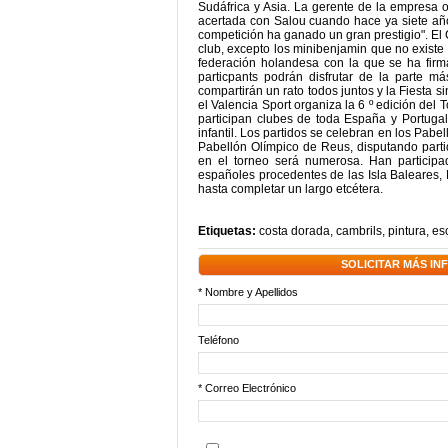
Sudáfrica y Asia. La gerente de la empresa o
acertada con Salou cuando hace ya siete añ
competición ha ganado un gran prestigio". El 
club, excepto los minibenjamin que no existe e
federación holandesa con la que se ha firm
particpants podrán disfrutar de la parte m
compartirán un rato todos juntos y la Fiesta si
el Valencia Sport organiza la 6 º edición del
participan clubes de toda España y Portugal
infantil. Los partidos se celebran en los Pabe
Pabellón Olímpico de Reus, disputando partid
en el torneo será numerosa. Han participa
españoles procedentes de las Isla Baleares,
hasta completar un largo etcétera.
Etiquetas:
costa dorada
,
cambrils
,
pintura
,
es
SOLICITAR MÁS I
* Nombre y Apellidos
Teléfono
* Correo Electrónico