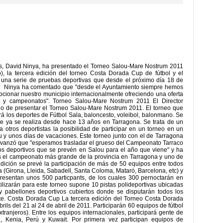
es, David Ninya, ha presentado el Torneo Salou-Mare Nostrum 2011
o), la tercera edición del torneo Costa Dorada Cup de fútbol y el
e una serie de pruebas deportivas que desde el próximo día 18 de
ad. Ninya ha comentado que "desde el Ayuntamiento siempre hemos
cionar nuestro municipio internacionalmente ofreciendo una oferta
 y campeonatos". Torneo Salou-Mare Nostrum 2011 El Director
ado de presentar el Torneo Salou-Mare Nostrum 2011. El torneo que
rá los deportes de Fútbol Sala, baloncesto, voleibol, balonmano. Se
que ya se realiza desde hace 13 años en Tarragona. Se trata de un
 otros deportistas la posibilidad de participar en un torneo en un
y unos días de vacaciones. Este torneo junto con el de Tarragona
avanzó que "esperamos trasladar el grueso del Campeonato Tarraco
 deportivos que se prevén en Salou para el año que viene" y ha
s el campeonato más grande de la provincia en Tarragona y uno de
dición se prevé la participación de más de 50 equipos entre todos
(Girona, Lleida, Sabadell, Santa Coloma, Mataró, Barcelona, ​​etc) y
presentan unos 500 particpants, de los cuales 300 pernoctarán en
tilizarán para este torneo supone 10 pistas polideportivas ubicadas
 pabellones deportivos cubiertos donde se disputarán todos los
rte. Costa Dorada Cup La tercera edición del Torneo Costa Dorada
ils del 21 al 24 de abril de 2011. Participarán 60 equipos de fútbol
ranjeros). Entre los equipos internacionales, participará gente de
za, Kenia, Perú y Kuwait. Por primera vez participan equipos de