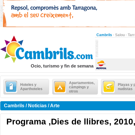
Cambrils
·
Salou
·
Tar
Ocio, turismo y fin de semana
Apartamentos,
Hoteles y
Playas y 
cámpings y
Aparthoteles
nudistas
otros
Cambrils / Noticias / Arte
Programa ,Dies de llibres, 2010