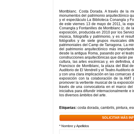
Montblanc. Costa Dorada. A través de la mús
monumentos del patrimonio arquitectónico que
y el espectáculo La Biblioteca Conangla y Fo
de este viernes 13 de mayo de 2011, la expos
Conangla y Fontanilles de Montblanc (c. de la
exposición, producida en 2010 por los Servici
música, fotografía y patrimonio, y es el resu
fotógrafos y de siete grupos musicales dif
patrimoniales del Camp de Tarragona. La mir
del patrimonio arquitectónico más importante
desde la antigua Roma, pasando por el teatro
construcciones arquitectónicas que darán pie 
cultura, las artes escénicas y, en definitiv
Francisco de Montblanc, la plaza del Blat de 
Auditorio de El Vendrell y el Teatro Auditorio d
y con una clara implicación en las comarcas d
exposición con la colaboración de la AMT
promover la vertiente musical de la exposición
través de una convocatoria en el marco del pro
iniciativa para difundir internacionalmente 
los diversos ámbitos del arte.
Etiquetas:
costa dorada
,
cambrils
,
pintura
,
es
SOLICITAR MÁS I
* Nombre y Apellidos