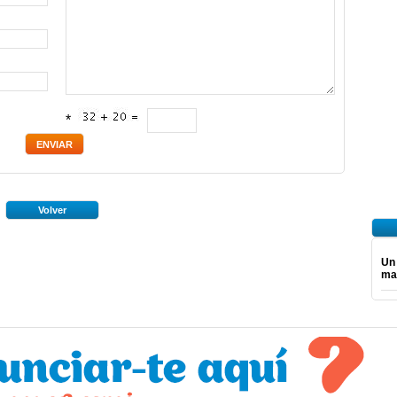
*
Volver
Un
ma