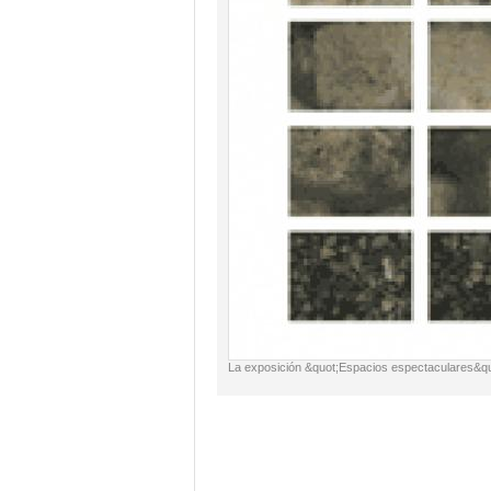
La exposición &quot;Espacios espectaculares&qu