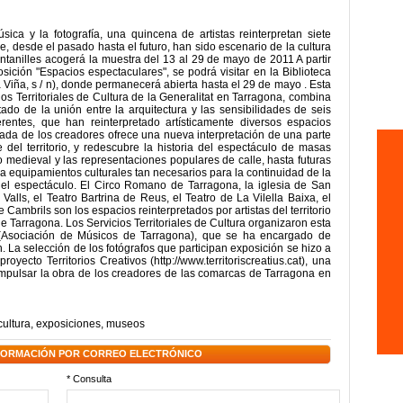
ica y la fotografía, una quincena de artistas reinterpretan siete
, desde el pasado hasta el futuro, han sido escenario de la cultura
ntanilles acogerá la muestra del 13 al 29 de mayo de 2011 A partir
ición "Espacios espectaculares", se podrá visitar en la Biblioteca
 Viña, s / n), donde permanecerá abierta hasta el 29 de mayo . Esta
os Territoriales de Cultura de la Generalitat en Tarragona, combina
ltado de la unión entre la arquitectura y las sensibilidades de seis
erentes, que han reinterpretado artísticamente diversos espacios
ada de los creadores ofrece una nueva interpretación de una parte
 del territorio, y redescubre la historia del espectáculo de masas
 medieval y las representaciones populares de calle, hasta futuras
a equipamientos culturales tan necesarios para la continuidad de la
a, del espectáculo. El Circo Romano de Tarragona, la iglesia de San
Valls, el Teatro Bartrina de Reus, el Teatro de La Vilella Baixa, el
e Cambrils son los espacios reinterpretados por artistas del territorio
e Tarragona. Los Servicios Territoriales de Cultura organizaron esta
 (Asociación de Músicos de Tarragona), que se ha encargado de
. La selección de los fotógrafos que participan exposición se hizo a
yecto Territorios Creativos (http://www.territoriscreatius.cat), una
e impulsar la obra de los creadores de las comarcas de Tarragona en
cultura
,
exposiciones
,
museos
NFORMACIÓN POR CORREO ELECTRÓNICO
* Consulta