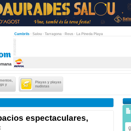
Cambrils
·
Salou
·
Tarragona
·
Reus
·
La Pineda Playa
semana
mentos,
Playas y playas
gs y
nudistas
pacios espectaculares,
c