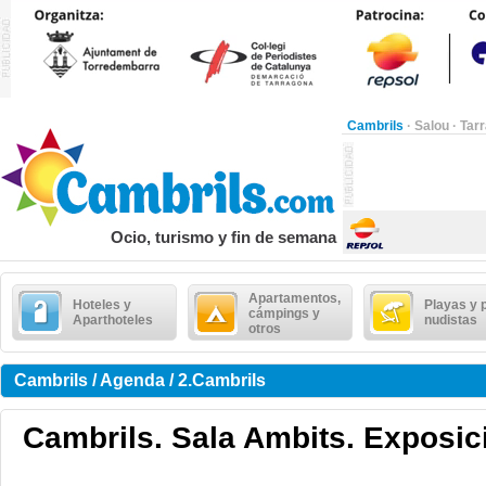
Cambrils
·
Salou
·
Tar
Ocio, turismo y fin de semana
Apartamentos,
Hoteles y
Playas y 
cámpings y
Aparthoteles
nudistas
otros
Cambrils / Agenda / 2.Cambrils
Cambrils. Sala Ambits. Exposic