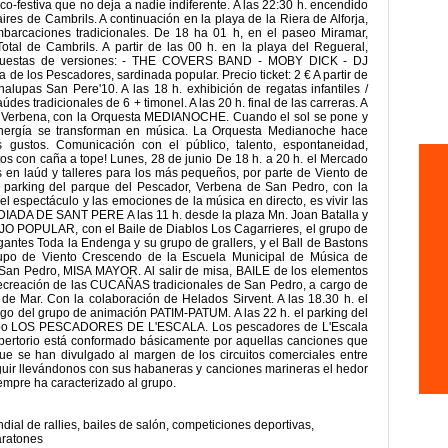
co-festiva que no deja a nadie indiferente. A las 22:30 h. encendido
aires de Cambrils. A continuación en la playa de la Riera de Alforja,
mbarcaciones tradicionales. De 18 ha 01 h, en el paseo Miramar,
l de Cambrils. A partir de las 00 h. en la playa del Regueral,
rquestas de versiones: - THE COVERS BAND - MOBY DICK - DJ
a de los Pescadores, sardinada popular. Precio ticket: 2 € A partir de
alupas San Pere'10. A las 18 h. exhibición de regatas infantiles /
údes tradicionales de 6 + timonel. A las 20 h. final de las carreras. A
or, Verbena, con la Orquesta MEDIANOCHE. Cuando el sol se pone y
energía se transforman en música. La Orquesta Medianoche hace
 gustos. Comunicación con el público, talento, espontaneidad,
tos con caña a tope! Lunes, 28 de junio De 18 h. a 20 h. el Mercado
as en laúd y talleres para los más pequeños, por parte de Viento de
l parking del parque del Pescador, Verbena de San Pedro, con la
l espectáculo y las emociones de la música en directo, es vivir las
 DIADA DE SANT PERE A las 11 h. desde la plaza Mn. Joan Batalla y
EJO POPULAR, con el Baile de Diablos Los Cagarrieres, el grupo de
ntes Toda la Endenga y su grupo de grallers, y el Ball de Bastons
rupo de Viento Crescendo de la Escuela Municipal de Música de
de San Pedro, MISA MAYOR. Al salir de misa, BAILE de los elementos
, recreación de las CUCAÑAS tradicionales de San Pedro, a cargo de
e Mar. Con la colaboración de Helados Sirvent. A las 18.30 h. el
argo del grupo de animación PATIM-PATUM. A las 22 h. el parking del
rupo LOS PESCADORES DE L'ESCALA. Los pescadores de L'Escala
epertorio está conformado básicamente por aquellas canciones que
ue se han divulgado al margen de los circuitos comerciales entre
guir llevándonos con sus habaneras y canciones marineras el hedor
siempre ha caracterizado al grupo.
dial de rallies
,
bailes de salón
,
competiciones deportivas
,
ratones