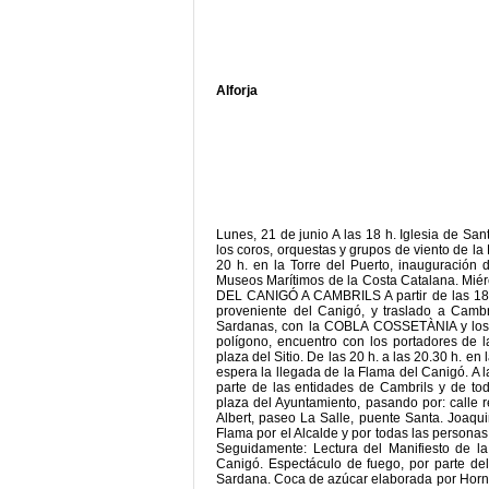
Alforja
Lunes, 21 de junio A las 18 h. Iglesia de S
los coros, orquestas y grupos de viento de la
20 h. en la Torre del Puerto, inauguraci
Museos Marítimos de la Costa Catalana. M
DEL CANIGÓ A CAMBRILS A partir de las 18 h
proveniente del Canigó, y traslado a Cambri
Sardanas, con la COBLA COSSETÀNIA y los A
polígono, encuentro con los portadores de l
plaza del Sitio. De las 20 h. a las 20.30 h. e
espera la llegada de la Flama del Canigó. A la
parte de las entidades de Cambrils y de tod
plaza del Ayuntamiento, pasando por: calle r
Albert, paseo La Salle, puente Santa. Joaqui
Flama por el Alcalde y por todas las persona
Seguidamente: Lectura del Manifiesto de l
Canigó. Espectáculo de fuego, por parte 
Sardana. Coca de azúcar elaborada por Horno 