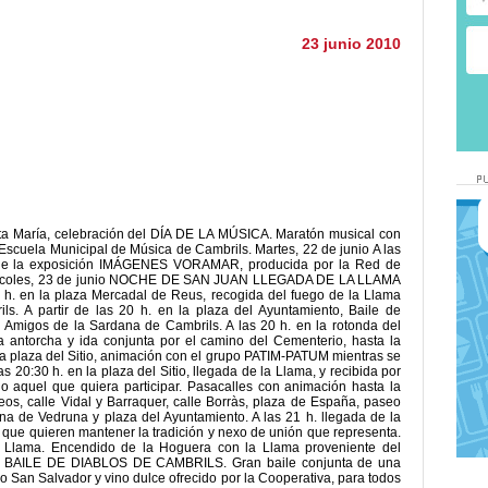
23 junio 2010
anta María, celebración del DÍA DE LA MÚSICA. Maratón musical con
 Escuela Municipal de Música de Cambrils. Martes, 22 de junio A las
ón de la exposición IMÁGENES VORAMAR, producida por la Red de
iércoles, 23 de junio NOCHE DE SAN JUAN LLEGADA DE LA LLAMA
. en la plaza Mercadal de Reus, recogida del fuego de la Llama
ls. A partir de las 20 h. en la plaza del Ayuntamiento, Baile de
migos de la Sardana de Cambrils. A las 20 h. en la rotonda del
a antorcha y ida conjunta por el camino del Cementerio, hasta la
n la plaza del Sitio, animación con el grupo PATIM-PATUM mientras se
s 20:30 h. en la plaza del Sitio, llegada de la Llama, y recibida por
o aquel que quiera participar. Pasacalles con animación hasta la
eos, calle Vidal y Barraquer, calle Borràs, plaza de España, paseo
na de Vedruna y plaza del Ayuntamiento. A las 21 h. llegada de la
s que quieren mantener la tradición y nexo de unión que representa.
a Llama. Encendido de la Hoguera con la Llama proveniente del
del BAILE DE DIABLOS DE CAMBRILS. Gran baile conjunta de una
San Salvador y vino dulce ofrecido por la Cooperativa, para todos