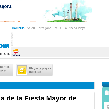
Cambrils
·
Salou
·
Tarragona
·
Reus
·
La Pineda Playa
semana
mentos,
Playas y playas
gs y
nudistas
a de la Fiesta Mayor de