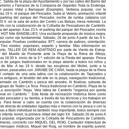
. Salida de la plaza del Ayuntamiento y por las calles del Barrio del
garrieres y Farnaces de la Comparsa de Gigantes Toda la Endenga.
aseo Vidal y Barraquer (Eixample), Verbena popular, con la
 19 h. el parque del Pescador, Sube al Velero, animación infantil
el parking del parque del Pescador, noche de rumba catalana con
0 h. en la sala de actos del Centro Las Balsas, mesa redonda: La
ils con la colaboración de la Cofradía de Pescadores de Cambrils.
ta del aparejo. A las 23 h. el parking del parque del Pescador, noche
E HOT Nite BANDBLUES. Una excitante propuesta de música negra,
aíz como eje fundamental. Sábado, 26 de junio A partir de las 9 h.
opular. Pruebas combinadas: BTT, carrera de patines, orientación,
 Tres niveles: populares, experto y familiar. Más información en
 Puerto, TALLER DE REM ADAPTADO por parte de Viento de Estrop.
 del Muelle de Poniente ante la Playa de la Riera de Alforja,
s 18:30 h. inicio de la 5 ª. edición de la Fiesta del aparejo. Pesca
ico de juegos tradicionales en la playa abierto a todos los niños y
de Mar. A las 19 h. desde las escaleras del Mollet, junto a la
Mariner, pasacalles con JARABE DE CAÑA, hasta la playa de la Riera
del cortado de una vela latina con la colaboración de Tapizados y
s antiguos, el tendido del arte en la playa, navegación tradicional,
 armado en Cambrils y pesca del arrastre. Al finalizar, subasta de
 grupo de Teatro La Teca. Pesca tradicional en Cambrils. Playa de la
La asociación "Arjau. Vela latina de Cambrils "organiza por quinta
ional en Cambrils ". Esta fiesta de recreación histórica tiene como
o del pescador y su familia, a través de las técnicas y los trabajos en
os. Para llevar a cabo se cuenta con la colaboración de diversas
sible directa de entidades ligadas más o menos con la pesca o con la
as a título individual es también muy importante, todos siempre con
intenta revivir, la primera mitad del siglo XX. Sábado 26 de junio A
uá popular, organizada por la Cofradía de Pescadores de Cambrils.
Palmeras, concierto con MIQUEL DEL ROIG. Cantautor intelectual de
ensajes místicos. Miquel del Roig, un hombre de espíritu juvenil,