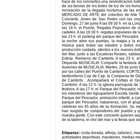
hace de los conciertos una reivindicación lúdi
de las farolas de los botes de luz de los llum
recreación de la llegada nocturna de las e
MERCADO DE ARTE del colectivo de Arte Tota
Concierto Joven de San Pedro con las o
Domingo, 27 de junio A las 09:30 h. en la Lonj
las 18 h. el Puerto, Regatas Populares de ch
cadetes. A las 18:30 h. regatas populares de la
las 23 h. el parking del parque del Pescad
la noche abre sus puertas, la magia y la 
música para todas las edades y todos los
producción cuidada, atentos a los nuevos éxi
del Mar, junto a las Escaleras Reales, salid
Estrop. Remeros de Cambrils. A las 23 h. e
Orquesta MUSICALIA. Compartir la fantasía de
ilusiones de MUSICALIA. Martes, 29 de junio
por las calles del Puerto de Cambrils, CORT
tamborileros Cop de Cap, la Comparsa de Giga
de Cambrils . Acompañará el Cortejo el G
Cambrils. A las 12 h. la iglesia parroquial 
festivos. A las 17 h. el Parque del Pescador
los miembros del Agrupament Escolta Gente d
Parque del Pescador, animación infantil, a c
parque del Pescador, habaneras, con el g
celebran los 45 años de su formación. Su r
han surgido de compositores del pueblo y q
nuestra gente. Con este concierto quieren se
de la taberna, el olor del mar y la fiesta que 
Etiquetas:
costa dorada
,
alforja
,
rallyracc
,
mun
actividades deportivas
,
maratones
,
medias ma