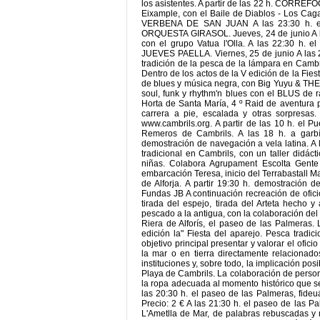
los asistentes. A partir de las 22 h. CORREFOC
Eixample, con el Baile de Diablos - Los Ca
VERBENA DE SAN JUAN A las 23:30 h. el p
ORQUESTA GIRASOL. Jueves, 24 de junio A las
con el grupo Vatua l'Olla. A las 22:30 h. 
JUEVES PAELLA. Viernes, 25 de junio A las 2
tradición de la pesca de la lámpara en Cambr
Dentro de los actos de la V edición de la Fies
de blues y música negra, con Big Yuyu & TH
soul, funk y rhythm'n blues con el BLUS de r
Horta de Santa María, 4 º Raid de aventura p
carrera a pie, escalada y otras sorpresas.
www.cambrils.org. A partir de las 10 h. el
Remeros de Cambrils. A las 18 h. a garbí
demostración de navegación a vela latina. A la
tradicional en Cambrils, con un taller didáct
niñas. Colabora Agrupament Escolta Gente 
embarcación Teresa, inicio del Terrabastall 
de Alforja. A partir 19:30 h. demostración 
Fundas JB A continuación recreación de oficio
tirada del espejo, tirada del Arteta hecho y
pescado a la antigua, con la colaboración del
Riera de Alforís, el paseo de las Palmeras. 
edición la" Fiesta del aparejo. Pesca tradic
objetivo principal presentar y valorar el ofici
la mar o en tierra directamente relacionad
instituciones y, sobre todo, la implicación po
Playa de Cambrils. La colaboración de person
la ropa adecuada al momento histórico que se 
las 20:30 h. el paseo de las Palmeras, fide
Precio: 2 € A las 21:30 h. el paseo de las 
L'Ametlla de Mar, de palabras rebuscadas y m