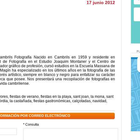
17 junio 2012
brils Fotografía Nacido en Cambrils en 1959 y residente en
l de Fotografía en el Estudio Joaquim Montaner y el Centro de
dor gráfico de profesión, cursó estudios en la Escuela Massana de
Magín ha especializado en los últimos años en la fotografía de las
rés artístico, siempre en blanco y negro para enfatizar su carácter
nseca que posee. Nos presentará una recopilación de fotografías en
 vida cambrilense.
yores
,
fiestas de verano
,
fiestas en la playa
,
sant joan
,
la mona
,
sant
òrdia
,
la castañada
,
fiestas gastronómicas
,
calçotadas
,
navidad
,
NFORMACIÓN POR CORREO ELECTRÓNICO
* Consulta