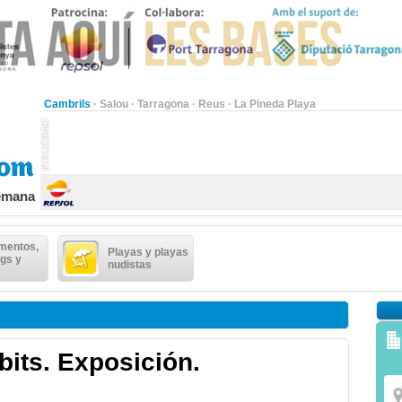
Cambrils
·
Salou
·
Tarragona
·
Reus
·
La Pineda Playa
semana
mentos,
Playas y playas
gs y
nudistas
bits. Exposición.