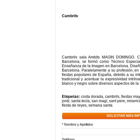
Cambrils
Cambrils sala Ambits MAGIN DOMINGO. Cam
Barcelona, se formó como Técnico Especia
Enseñanza de la Imagen en Barcelona. Diseña
Barcelona. Paralelamente a su profesión, en 
fiestas populares de España, debido a su inte
tradicional y acentuar la expresividad intrí
blanco y negro sobre diversos aspectos de la
Etiquetas:
costa dorada
,
cambrils
,
fiestas ma
jordi
,
santa tecla
,
san magí
,
sant pere
,
miseric
fiesta de reyes
,
semana santa
SOLICITAR MÁS I
* Nombre y Apellidos
Teléfono