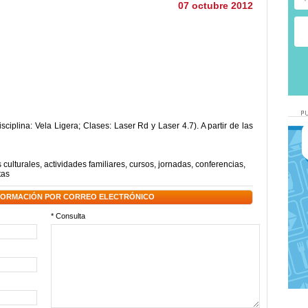
07 octubre 2012
ciplina: Vela Ligera; Clases: Laser Rd y Laser 4.7). A partir de las
 culturales
,
actividades familiares
,
cursos
,
jornadas
,
conferencias
,
tas
NFORMACIÓN POR CORREO ELECTRÓNICO
* Consulta