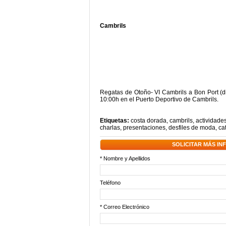
Cambrils
Regatas de Otoño- VI Cambrils a Bon Port (dis
10:00h en el Puerto Deportivo de Cambrils.
Etiquetas:
costa dorada
,
cambrils
,
actividades
charlas
,
presentaciones
,
desfiles de moda
,
ca
SOLICITAR MÁS I
* Nombre y Apellidos
Teléfono
* Correo Electrónico