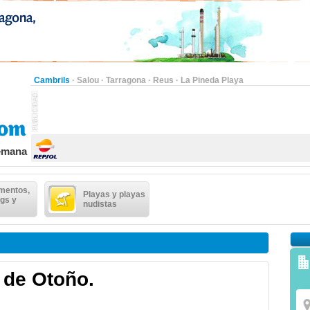
Cambrils
·
Salou
·
Tarragona
·
Reus
·
La Pineda Playa
semana
mentos,
Playas y playas
gs y
nudistas
 de Otoño.