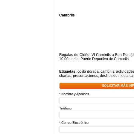
Cambrils
Regatas de Otoño- VI Cambrils a Bon Port (dis
10:00h en el Puerto Deportivo de Cambrils.
Etiquetas:
costa dorada
,
cambrils
,
actividades
charlas
,
presentaciones
,
desfiles de moda
,
ca
SOLICITAR MÁS I
* Nombre y Apellidos
Teléfono
* Correo Electrónico