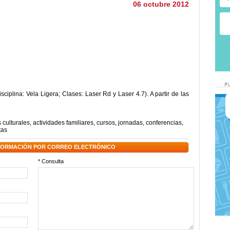
06 octubre 2012
ciplina: Vela Ligera; Clases: Laser Rd y Laser 4.7). A partir de las
 culturales
,
actividades familiares
,
cursos
,
jornadas
,
conferencias
,
tas
NFORMACIÓN POR CORREO ELECTRÓNICO
* Consulta