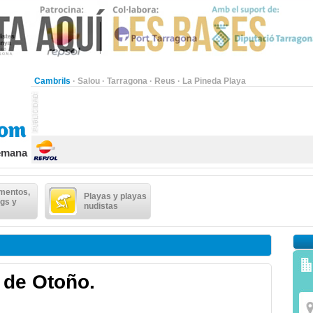
Cambrils
·
Salou
·
Tarragona
·
Reus
·
La Pineda Playa
semana
mentos,
Playas y playas
gs y
nudistas
 de Otoño.