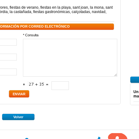
yores
,
fiestas de verano
,
fiestas en la playa
,
sant joan
,
la mona
,
sant
òrdia
,
la castañada
,
fiestas gastronómicas
,
calçotadas
,
navidad
,
NFORMACIÓN POR CORREO ELECTRÓNICO
* Consulta
*
Un
ma
Volver