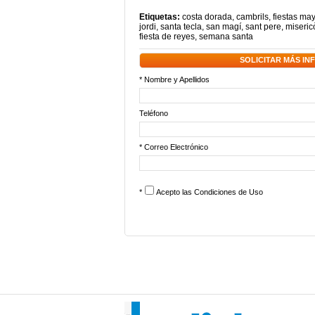
Etiquetas:
costa dorada
,
cambrils
,
fiestas ma
jordi
,
santa tecla
,
san magí
,
sant pere
,
miseric
fiesta de reyes
,
semana santa
SOLICITAR MÁS I
* Nombre y Apellidos
Teléfono
* Correo Electrónico
*
Acepto las
Condiciones de Uso