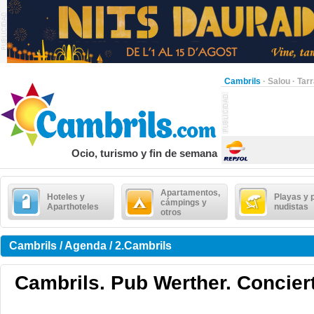
Cambrils
·
Salou
·
Tar
Ocio, turismo y fin de semana
Apartamentos,
Hoteles y
Playas y 
cámpings y
Aparthoteles
nudistas
otros
Cambrils / Agenda / 2.Cambrils
Cambrils. Pub Werther. Concier