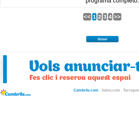
programa completo:
<<
1
2
3
4
>>
Volver
Cambrils.com
·
Salou.com
·
Tarragon