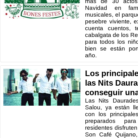
más de 30 actos 
Navidad en fami
musicales, el parque
pesebre viviente, 
cuenta cuentos, t
cabalgata de los R
para todos los niñ
bien se están por
año.
Los principal
las Nits Daur
conseguir una
Las Nits Daurades
Salou, ya están l
con los principale
preparados par
residentes disfrute
Son Café Quijano