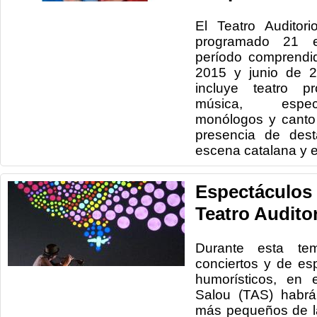
El Teatro
Auditor
programado
21
período
comprendi
2015 y
junio de
2
incluye
teatro pr
música,
espe
monólogos y
canto
presencia
de dest
escena catalana
y 
Espectáculos i
Teatro Audito
Durante esta te
conciertos y de es
humorísticos, en 
Salou (TAS) habrá
más pequeños de la