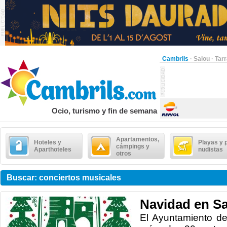
Cambrils
·
Salou
·
Tar
Ocio, turismo y fin de semana
Apartamentos,
Hoteles y
Playas y 
cámpings y
Aparthoteles
nudistas
otros
Buscar: conciertos musicales
Navidad en Sa
El Ayuntamiento d