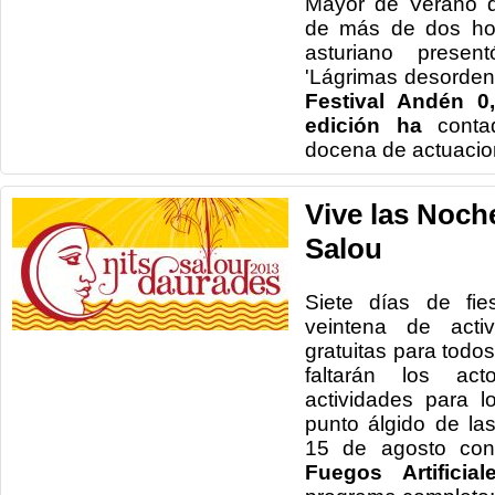
Mayor de Verano d
de más de dos hor
asturiano presen
'Lágrimas desorden
Festival Andén 0
edición ha
conta
docena de actuacio
Vive las Noch
Salou
S
iete días de fi
veintena de acti
gratuitas para todo
faltarán los act
actividades para 
punto álgido de las
15 de agosto co
Fuegos Artificial