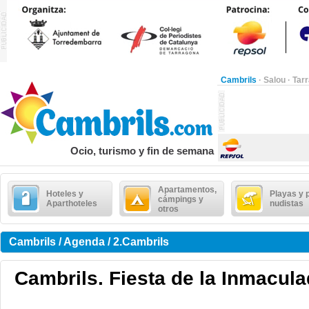
Cambrils
·
Salou
·
Tar
Ocio, turismo y fin de semana
Apartamentos,
Hoteles y
Playas y 
cámpings y
Aparthoteles
nudistas
otros
Cambrils / Agenda / 2.Cambrils
Cambrils. Fiesta de la Inmacula