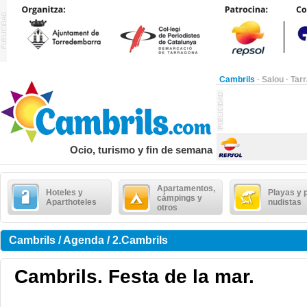
Cambrils
·
Salou
·
Tar
Ocio, turismo y fin de semana
Apartamentos,
Hoteles y
Playas y 
cámpings y
Aparthoteles
nudistas
otros
Cambrils / Agenda / 2.Cambrils
Cambrils. Festa de la mar.