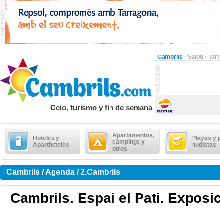
Cambrils
·
Salou
·
Tar
Ocio, turismo y fin de semana
Apartamentos,
Hoteles y
Playas y 
cámpings y
Aparthoteles
nudistas
otros
Cambrils / Agenda / 2.Cambrils
Cambrils. Espai el Pati. Exposic