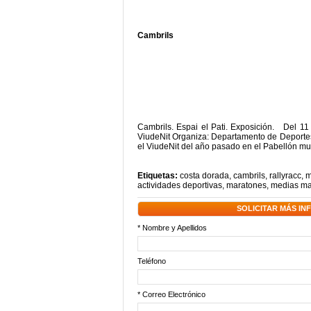
Cambrils
Cambrils. Espai el Pati. Exposición. Del 11 
ViudeNit Organiza: Departamento de Deportes 
el ViudeNit del año pasado en el Pabellón mu
Etiquetas:
costa dorada
,
cambrils
,
rallyracc
,
m
actividades deportivas
,
maratones
,
medias ma
SOLICITAR MÁS I
* Nombre y Apellidos
Teléfono
* Correo Electrónico