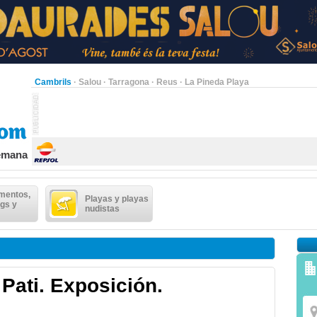
Cambrils
·
Salou
·
Tarragona
·
Reus
·
La Pineda Playa
semana
mentos,
Playas y playas
gs y
nudistas
 Pati. Exposición.