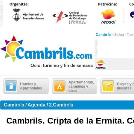
Cambrils
·
Salou
·
Tar
Ocio, turismo y fin de semana
Apartamentos,
Hoteles y
Playas y 
cámpings y
Aparthoteles
nudistas
otros
Cambrils / Agenda / 2.Cambrils
Cambrils. Cripta de la Ermita. C