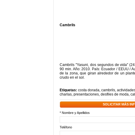
Cambrils
Cambrils "Yasuni, dos segundos de vida" (24 
90 min. Año: 2010. País: Ecuador / EEUU / Aus
de la zona, que giran alrededor de un plant
crudo en el sol.
Etiquetas:
costa dorada
,
cambrils
,
actividades
charlas
,
presentaciones
,
desfiles de moda
,
ca
SOLICITAR MÁS I
* Nombre y Apellidos
Teléfono