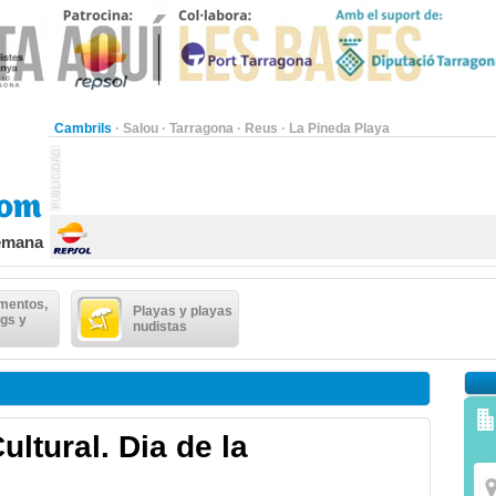
Cambrils
·
Salou
·
Tarragona
·
Reus
·
La Pineda Playa
semana
mentos,
Playas y playas
gs y
nudistas
ultural. Dia de la