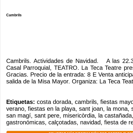
Cambrils
Cambrils. Actividades de Navidad. A las 22.3
Casal Parroquial, TEATRO. La Teca Teatre pres
Gracias. Precio de la entrada: 8 E Venta antici
salida de la Misa Mayor. Organiza: La Teca Tea
Etiquetas:
costa dorada
,
cambrils
,
fiestas may
verano
,
fiestas en la playa
,
sant joan
,
la mona
,
san magí
,
sant pere
,
misericòrdia
,
la castañada
gastronómicas
,
calçotadas
,
navidad
,
fiesta de r