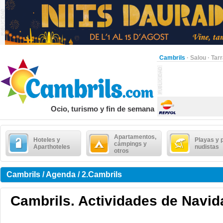
Cambrils
·
Salou
·
Tar
Ocio, turismo y fin de semana
Apartamentos,
Hoteles y
Playas y 
cámpings y
Aparthoteles
nudistas
otros
Cambrils / Agenda / 2.Cambrils
Cambrils. Actividades de Navid