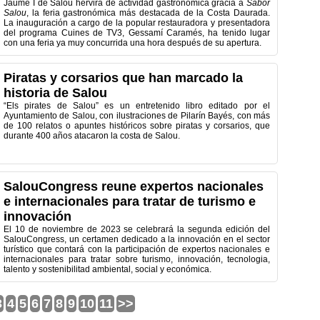
Jaume I de Salou hervirá de actividad gastronómica gracia a
Sabor
Salou
, la feria gastronómica más destacada de la Costa Daurada.
La inauguración a cargo de la popular restauradora y presentadora
del programa Cuines de TV3, Gessamí Caramés, ha tenido lugar
con una feria ya muy concurrida una hora después de su apertura.
Piratas y corsarios que han marcado la
historia de Salou
“Els pirates de Salou” es un entretenido libro editado por el
Ayuntamiento de Salou, con ilustraciones de Pilarín Bayés, con más
de 100 relatos o apuntes históricos sobre piratas y corsarios, que
durante 400 años atacaron la costa de Salou.
SalouCongress reune expertos nacionales
e internacionales para tratar de turismo e
innovación
El 10 de noviembre de 2023 se celebrará la segunda edición del
SalouCongress, un certamen dedicado a la innovación en el sector
turístico que contará con la participación de expertos nacionales e
internacionales para tratar sobre turismo, innovación, tecnologia,
talento y sostenibilitad ambiental, social y económica.
3
4
5
6
7
8
9
10
11
>>