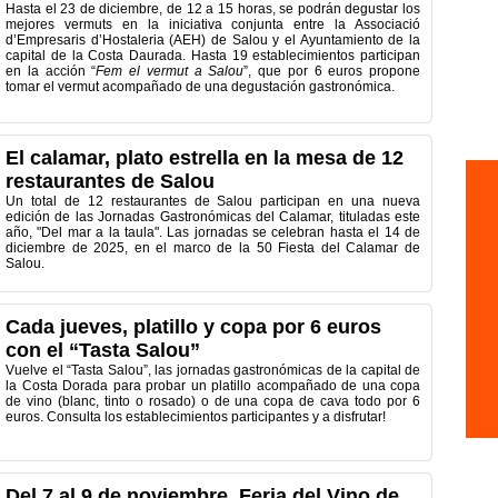
Hasta el 23 de diciembre, de 12 a 15 horas, se podrán degustar los
mejores vermuts en la iniciativa conjunta entre la Associació
d’Empresaris d’Hostaleria (AEH) de Salou y el Ayuntamiento de la
capital de la Costa Daurada. Hasta 19 establecimientos participan
en la acción “
Fem el vermut a Salou
”, que por 6 euros propone
tomar el vermut acompañado de una degustación gastronómica.
El calamar, plato estrella en la mesa de 12
restaurantes de Salou
Un total de 12 restaurantes de Salou participan en una nueva
edición de las Jornadas Gastronómicas del Calamar, tituladas este
año, "Del mar a la taula". Las jornadas se celebran hasta el 14 de
diciembre de 2025, en el marco de la 50 Fiesta del Calamar de
Salou.
Cada jueves, platillo y copa por 6 euros
con el “Tasta Salou”
Vuelve el “Tasta Salou”, las jornadas gastronómicas de la capital de
la Costa Dorada para probar un platillo acompañado de una copa
de vino (blanc, tinto o rosado) o de una copa de cava todo por 6
euros. Consulta los establecimientos participantes y a disfrutar!
Del 7 al 9 de noviembre, Feria del Vino de