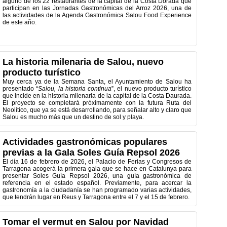
alguno de los 22 restaurantes de la capital de la Costa Dorada que
participan en las Jornadas Gastronómicas del Arroz 2026, una de
las actividades de la Agenda Gastronómica Salou Food Experience
de este año.
La historia milenaria de Salou, nuevo
producto turístico
Muy cerca ya de la Semana Santa, el Ayuntamiento de Salou ha
presentado “
Salou, la historia continua
”, el nuevo producto turístico
que incide en la historia milenaria de la capital de la Costa Daurada.
El proyecto se completará próximamente con la futura Ruta del
Neolítico, que ya se está desarrollando, para señalar alto y claro que
Salou es mucho más que un destino de sol y playa.
Actividades gastronómicas populares
previas a la Gala Soles Guía Repsol 2026
El día 16 de febrero de 2026, el Palacio de Ferias y Congresos de
Tarragona acogerá la primera gala que se hace en Catalunya para
presentar Soles Guía Repsol 2026, una guía gastronómica de
referencia en el estado español. Previamente, para acercar la
gastronomía a la ciudadanía se han programado varias actividades,
que tendrán lugar en Reus y Tarragona entre el 7 y el 15 de febrero.
Tomar el vermut en Salou por Navidad