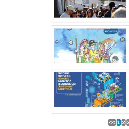
<<
1
2