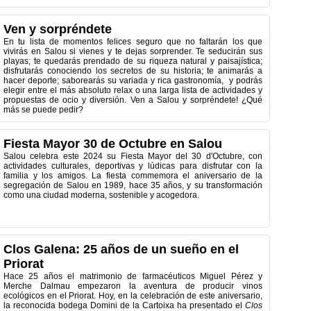
Ven y sorpréndete
En tu lista de momentos felices seguro que no faltarán los que
vivirás en Salou si vienes y te dejas sorprender. Te seducirán sus
playas; te quedarás prendado de su riqueza natural y paisajística;
disfrutarás conociendo los secretos de su historia; te animarás a
hacer deporte; saborearás su variada y rica gastronomía, y podrás
elegir entre el más absoluto relax o una larga lista de actividades y
propuestas de ocio y diversión. Ven a Salou y sorpréndete! ¿Qué
más se puede pedir?
Fiesta Mayor 30 de Octubre en Salou
Salou celebra este 2024 su Fiesta Mayor del 30 d'Octubre, con
actividades culturales, deportivas y lúdicas para disfrutar con la
familia y los amigos. La fiesta commemora el aniversario de la
segregación de Salou en 1989, hace 35 años, y su transformación
como una ciudad moderna, sostenible y acogedora.
Clos Galena: 25 años de un sueño en el
Priorat
Hace 25 años el matrimonio de farmacéuticos Miguel Pérez y
Merche Dalmau empezaron la aventura de producir vinos
ecológicos en el Priorat. Hoy, en la celebración de este aniversario,
la reconocida bodega Domini de la Cartoixa ha presentado el
Clos