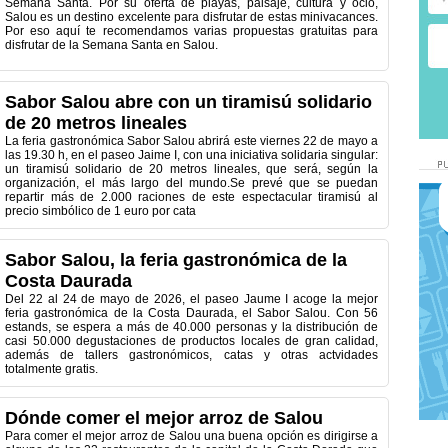
Semana Santa. Por su oferta de playas, paisaje, cultura y ocio,
Salou es un destino excelente para disfrutar de estas minivacances.
Por eso aquí te recomendamos varias propuestas gratuitas para
disfrutar de la Semana Santa en Salou.
Sabor Salou abre con un tiramisú solidario
de 20 metros lineales
La feria gastronómica Sabor Salou abrirá este viernes 22 de mayo a
las 19.30 h, en el paseo Jaime I, con una iniciativa solidaria singular:
un tiramisú solidario de 20 metros lineales, que será, según la
organización, el más largo del mundo.Se prevé que se puedan
repartir más de 2.000 raciones de este espectacular tiramisú al
precio simbólico de 1 euro por cata
Sabor Salou, la feria gastronómica de la
Costa Daurada
Del 22 al 24 de mayo de 2026, el paseo Jaume I acoge la mejor
feria gastronómica de la Costa Daurada, el Sabor Salou. Con 56
estands, se espera a más de 40.000 personas y la distribución de
casi 50.000 degustaciones de productos locales de gran calidad,
además de tallers gastronómicos, catas y otras actvidades
totalmente gratis.
Dónde comer el mejor arroz de Salou
Para comer el mejor arroz de Salou una buena opción es dirigirse a