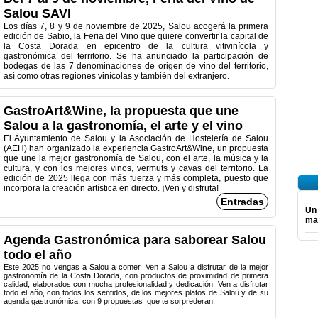
Salou SAVI
Los días 7, 8 y 9 de noviembre de 2025, Salou acogerá la primera
edición de Sabio, la Feria del Vino que quiere convertir la capital de
la Costa Dorada en epicentro de la cultura vitivinícola y
gastronómica del territorio. Se ha anunciado la participación de
bodegas de las 7 denominaciones de origen de vino del territorio,
así como otras regiones vinícolas y también del extranjero.
GastroArt&Wine, la propuesta que une
Salou a la gastronomía, el arte y el vino
El Ayuntamiento de Salou y la Asociación de Hostelería de Salou
(AEH) han organizado la experiencia GastroArt&Wine, un propuesta
que une la mejor gastronomía de Salou, con el arte, la música y la
cultura, y con los mejores vinos, vermuts y cavas del territorio. La
edición de 2025 llega con más fuerza y más completa, puesto que
incorpora la creación artística en directo. ¡Ven y disfruta!
Entradas
Un
ma
Agenda Gastronómica para saborear Salou
todo el año
Este 2025 no vengas a Salou a comer. Ven a Salou a disfrutar de la mejor
gastronomía de la Costa Dorada, con productos de proximidad de primera
calidad, elaborados con mucha profesionalidad y dedicación. Ven a disfrutar
todo el año, con todos los sentidos, de los mejores platos de Salou y de su
agenda gastronómica, con 9 propuestas que te sorprederan.