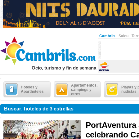
Cambrils
·
Salou
·
Tar
Ocio, turismo y fin de semana
Apartamentos,
Hoteles y
Playas y 
cámpings y
Aparthoteles
nudistas
otros
Buscar: hoteles de 3 estrellas
PortAventura 
celebrando Ca