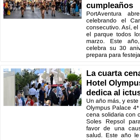
cumpleaños
PortAventura abr
celebrando el Car
consecutivo. Así, el 
el parque todos l
marzo. Este año
celebra su 30 ani
prepara para festejar
La cuarta cen
Hotel Olympus
dedica al ictu
Un año más, y este y
Olympus Palace 4*
cena solidaria con c
Soles Repsol par
favor de una caus
salud. Este año le