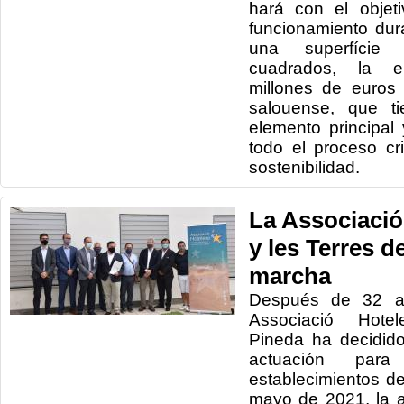
hará con el objet
funcionamiento dur
una superfície
cuadrados, la e
millones de euros
salouense, que t
elemento principa
todo el proceso cr
sostenibilidad.
La Associaci
y les Terres d
marcha
Después de 32 añ
Associació Hotele
Pineda ha decidid
actuación par
establecimientos del
mayo de 2021, la 