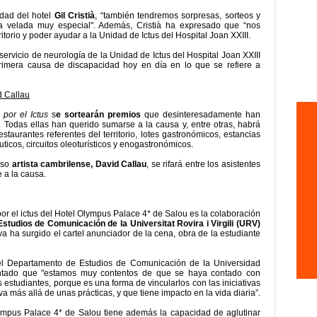
dad del hotel
Gil Cristià
, “también tendremos sorpresas, sorteos y
a velada muy especial". Además, Cristià ha expresado que “nos
ritorio y poder ayudar a la Unidad de Ictus del Hospital Joan XXIII.
servicio de neurología de la Unidad de Ictus del Hospital Joan XXIII
rimera causa de discapacidad hoy en día en lo que se refiere a
d Callau
por el Ictus
s
e sortearán premios
que desinteresadamente han
 Todas ellas han querido sumarse a la causa y, entre otras, habrá
taurantes referentes del territorio, lotes gastronómicos, estancias
icos, circuitos oleoturísticos y enogastronómicos.
oso
artista cambrilense, David Callau
, se rifará entre los asistentes
 a la causa.
or el ictus del Hotel Olympus Palace 4* de Salou es la colaboración
tudios de Comunicación de la Universitat Rovira i Virgili (URV)
tiva ha surgido el cartel anunciador de la cena, obra de la estudiante
 el Departamento de Estudios de Comunicación de la Universidad
ado que "estamos muy contentos de que se haya contado con
 estudiantes, porque es una forma de vincularlos con las iniciativas
va más allá de unas prácticas, y que tiene impacto en la vida diaria”.
ympus Palace 4* de Salou tiene además la capacidad de aglutinar