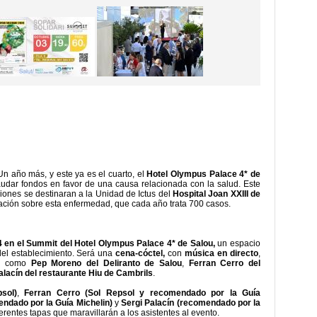
Un año más, y este ya es el cuarto, el
Hotel Olympus Palace 4* de
udar fondos en favor de una causa relacionada con la salud. Este
ciones se destinaran a la Unidad de Ictus del
Hospital Joan XXIII de
cación sobre esta enfermedad, que cada año trata 700 casos.
4 en el Summit del Hotel Olympus Palace 4* de Salou,
un espacio
del establecimiento. Será una
cena-cóctel,
con
música en directo
,
io
como
Pep Moreno del Deliranto de Salou
,
Ferran Cerro del
alacín del restaurante Hiu de Cambrils
.
sol)
,
Ferran Cerro (Sol Repsol y recomendado por la Guía
ndado por la Guía Michelin)
y
Sergi Palacín (recomendado por la
erentes tapas que maravillarán a los asistentes al evento.