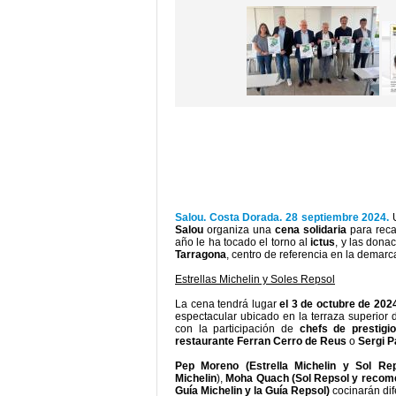
Salou. Costa Dorada. 28 septiembre 2024.
Salou
organiza una
cena solidaria
para reca
año le ha tocado el torno al
ictus
, y las dona
Tarragona
, centro de referencia en la demar
Estrellas Michelin y Soles Repsol
La cena tendrá lugar
el 3 de octubre de 202
espectacular ubicado en la terraza superior 
con la participación de
chefs de prestig
restaurante Ferran Cerro de Reus
o
Sergi P
Pep Moreno (Estrella Michelin y Sol Rep
Michelin
),
Moha Quach (Sol Repsol y recome
Guía Michelin y la Guía Repsol)
cocinarán dif