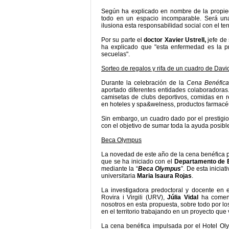
Según ha explicado en nombre de la propie
todo en un espacio incomparable. Será un
ilusiona esta responsabilidad social con el ter
Por su parte el
doctor Xavier Ustrell,
jefe de 
ha explicado que "esta enfermedad es la p
secuelas".
Sorteo de regalos y rifa de un cuadro de Davi
Durante la celebración de la
Cena Benéfica 
aportado diferentes entidades colaboradoras.
camisetas de clubs deportivos, comidas en res
en hoteles y spa&welness, productos farmacéut
Sin embargo, un cuadro dado por el prestigi
con el objetivo de sumar toda la ayuda posible
Beca Olympus
La novedad de este año de la cena benéfica p
que se ha iniciado con el
Departamento de Es
mediante la “
Beca Olympus
”. De esta inicia
universitaria
Maria Isaura Rojas
.
La investigadora predoctoral y docente en
Rovira i Virgili (URV),
Júlia Vidal
ha coment
nosotros en esta propuesta, sobre todo por los
en el territorio trabajando en un proyecto que 
La cena benéfica impulsada por el Hotel Ol