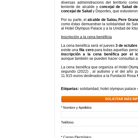
diversas administracions del territorio co
teniente de alcalde y
concejal de Salud de
concejal de Salud
y Deportes, que estuvieron 
Por su parte, el
alcalde de Salou, Pere Gran
como éstas demuestran la solidaridad de Salo
al Hotel Olympus Palace y a la Unidad de Ictus
Inscripción a la cena benéficia
La cena benéfica serà el jueves
3 de octubre 
existe una
fila cero
para todas aquellas perso
inscripción
a la cena benéfica por el 
aunque también se pueden hacer consultas a
La cena benéfica que organiza el Hotel Olymp
segundo (2022) , al autismo y el del año p
11.915 euros destinados a la Fundació Rosa 
Etiquetas:
solidaridad
,
hotel olympus palace 
SOLICITAR MÁS I
* Nombre y Apellidos
Teléfono
* Correo Electrónico