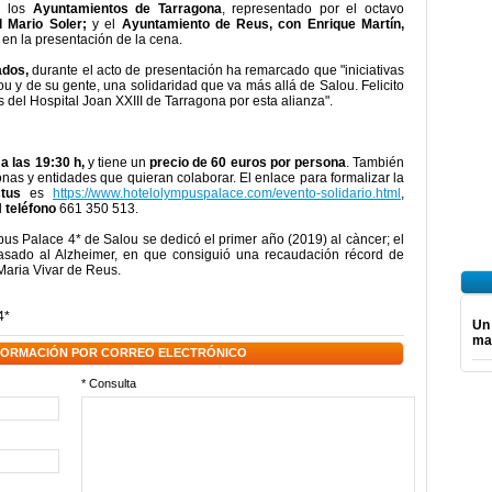
mo los
Ayuntamientos de Tarragona
, representado por el octavo
l Mario Soler;
y el
Ayuntamiento de Reus, con Enrique Martín,
en la presentación de la cena.
ados,
durante el acto de presentación ha remarcado que "iniciativas
u y de su gente, una solidaridad que va más allá de Salou. Felicito
 del Hospital Joan XXIII de Tarragona por esta alianza".
a las 19:30 h,
y tiene un
precio de 60 euros por persona
. También
nas y entidades que quieran colaborar. El enlace para formalizar la
ictus
es
https://www.hotelolympuspalace.com/evento-solidario.html
,
l
teléfono
661 350 513.
us Palace 4* de Salou se dedicó el primer año (2019) al càncer; el
asado al Alzheimer, en que consiguió una recaudación récord de
Maria Vivar de Reus.
4*
Un
ma
NFORMACIÓN POR CORREO ELECTRÓNICO
* Consulta