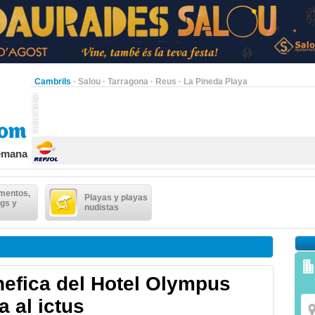
Cambrils
·
Salou
·
Tarragona
·
Reus
·
La Pineda Playa
semana
mentos,
Playas y playas
gs y
nudistas
nefica del Hotel Olympus
a al ictus