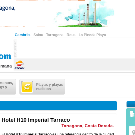
Cambrils
·
Salou
·
Tarragona
·
Reus
·
La Pineda Playa
semana
mentos,
Playas y playas
gs y
nudistas
Hotel H10 Imperial Tarraco
Tarragona, Costa Dorada.
El
Hotel H10 Imperial Tarraco
es una referencia dentro de la ciudad