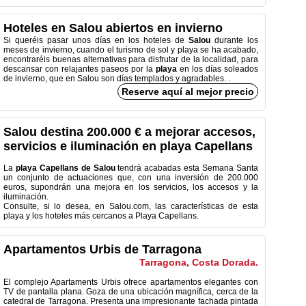
Hoteles en Salou abiertos en invierno
Si queréis pasar unos días en los
hoteles de
Salou
durante los
meses de invierno, cuando el turismo de sol y playa se ha acabado,
encontraréis buenas alternativas para disfrutar de la localidad, para
descansar con relajantes paseos por la
playa
en los días soleados
de invierno, que en Salou son días templados y agradables.
.
Reserve aquí al mejor precio
Salou destina 200.000 € a mejorar accesos,
servicios e iluminación en playa Capellans
La
playa Capellans de Salou
tendrá acabadas esta Semana Santa
un conjunto de actuaciones que, con una inversión de 200.000
euros, supondrán una mejora en los servicios, los accesos y la
iluminación.
Consulte, si lo desea, en Salou.com, las características de esta
playa y los hoteles más cercanos a Playa Capellans.
Apartamentos Urbis de Tarragona
Tarragona, Costa Dorada.
El complejo Apartaments Urbis ofrece apartamentos elegantes con
TV de pantalla plana. Goza de una ubicación magnífica, cerca de la
catedral de Tarragona. Presenta una impresionante fachada pintada