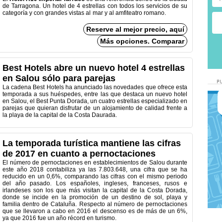
de Tarragona. Un hotel de 4 estrellas con todos los servicios de su
categoría y con grandes vistas al mar y al amfiteatro romano.
Reserve al mejor precio, aquí
Más opciones. Comparar
Best Hotels abre un nuevo hotel 4 estrellas
en Salou sólo para parejas
La cadena Best Hotels ha anunciado las novedades que ofrece esta
temporada a sus huéspedes, entre las que destaca un nuevo hotel
en Salou, el Best Punta Dorada, un cuatro estrellas especializado en
parejas que quieran disfrutar de un alojamiento de calidad frente a
la playa de la capital de la Costa Daurada.
La temporada turística mantiene las cifras
de 2017 en cuanto a pernoctaciones
El número de pernoctaciones en establecimientos de Salou durante
este año 2018 contabiliza ya las 7.803.648, una cifra que se ha
reducido en un 0,6%, comparando las cifras con el mismo periodo
del año pasado. Los españoles, ingleses, franceses, rusos e
irlandeses son los que más visitan la capital de la Costa Dorada,
donde se incide en la promoción de un destino de sol, playa y
familia dentro de Cataluña. Respecto al número de pernoctaciones
que se llevaron a cabo en 2016 el descenso es de más de un 6%,
ya que 2016 fue un año récord en turismo.