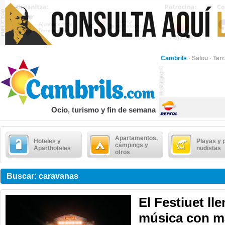
Cambrils
·
Salou
·
Tar
Ocio, turismo y fin de semana
Apartamentos,
Hoteles y
Playas y 
cámpings y
Aparthoteles
nudistas
otros
Buscar: caravanas
El Festiuet ll
música con m