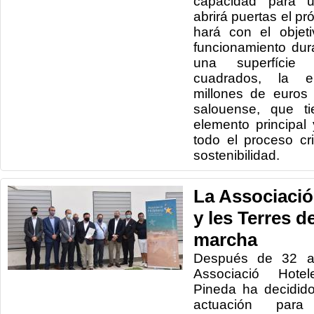
capacidad para 
abrirá puertas el p
hará con el objet
funcionamiento dur
una superfície
cuadrados, la e
millones de euros
salouense, que t
elemento principa
todo el proceso cr
sostenibilidad.
La Associaci
y les Terres d
marcha
Después de 32 añ
Associació Hotele
Pineda ha decidid
actuación par