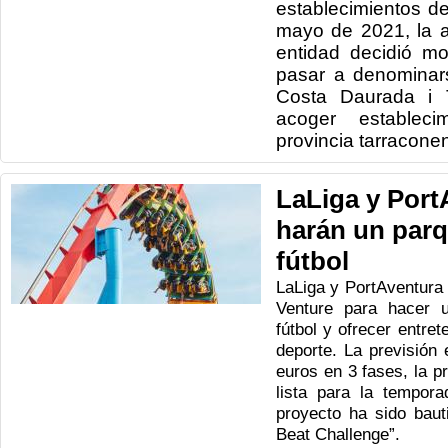
establecimientos del
mayo de 2021, la 
entidad decidió mo
pasar a denominar
Costa Daurada i T
acoger establec
provincia tarracone
LaLiga y Port
harán un parq
fútbol
LaLiga y PortAventura 
Venture para hacer 
fútbol y ofrecer entret
deporte. La previsión 
euros en 3 fases, la p
lista para la tempora
proyecto ha sido bau
Beat Challenge”.