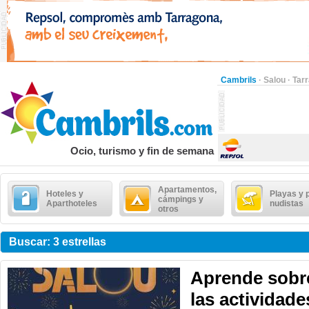
Cambrils
·
Salou
·
Tar
Ocio, turismo y fin de semana
Apartamentos,
Hoteles y
Playas y 
cámpings y
Aparthoteles
nudistas
otros
Buscar: 3 estrellas
Aprende sobre
las actividad