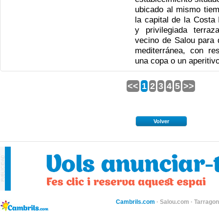
ubicado al mismo tiem
la capital de la Costa
y privilegiada terraz
vecino de Salou para 
mediterránea, con re
una copa o un aperitivo
<<
1
2
3
4
5
>>
Volver
Cambrils.com
·
Salou.com
·
Tarragon