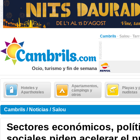
Cambrils
·
Salou
·
Tar
Ocio, turismo y fin de semana
Apartamentos,
Hoteles y
Playas y 
cámpings y
Aparthoteles
nudistas
otros
Cambrils / Noticias / Salou
Sectores económicos, polít
sociales piden acelerar el 