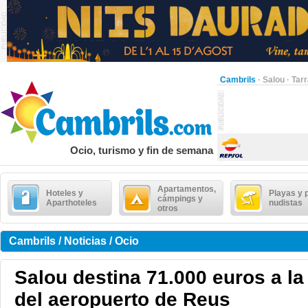
Cambrils
·
Salou
·
Tar
Ocio, turismo y fin de semana
Apartamentos,
Hoteles y
Playas y 
cámpings y
Aparthoteles
nudistas
otros
Cambrils / Noticias / Ocio
Salou destina 71.000 euros a l
del aeropuerto de Reus