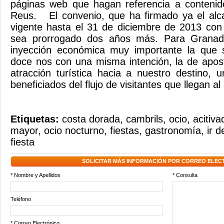
páginas web que hagan referencia a contenid
Reus. El convenio, que ha firmado ya el alca
vigente hasta el 31 de diciembre de 2013 con 
sea prorrogado dos años más. Para Granad
inyección económica muy importante la que 
doce nos con una misma intención, la de apos
atracción turística hacia a nuestro destino, u
beneficiados del flujo de visitantes que llegan a
Etiquetas:
costa dorada
,
cambrils
,
ocio
,
acitiva
mayor
,
ocio nocturno
,
fiestas
,
gastronomía
,
ir 
fiesta
SOLICITAR MÁS INFORMACIÓN POR CORREO ELEC
* Nombre y Apellidos
* Consulta
Teléfono
* Correo Electrónico