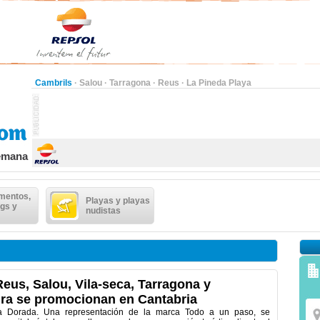
Cambrils
·
Salou
·
Tarragona
·
Reus
·
La Pineda Playa
semana
mentos,
Playas y playas
gs y
nudistas
Reus, Salou, Vila-seca, Tarragona y
ra se promocionan en Cantabria
ta Dorada. Una representación de la marca Todo a un paso, se