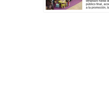
desplazó hasta la
público final, ac
a la promoción, l