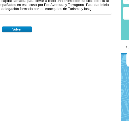
 capital cántabra para llevar a cabo una promoción turística directa al
ompañados en este caso por PortAventura y Tarragona. Para dar inicio
a delegación formada por los concejales de Turismo y los g...
Volver