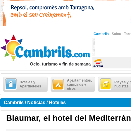
Cambrils
·
Salou
·
Tar
Ocio, turismo y fin de semana
Apartamentos,
Hoteles y
Playas y 
cámpings y
Aparthoteles
nudistas
otros
Cambrils / Noticias / Hoteles
Blaumar, el hotel del Mediterrá